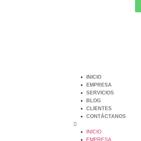
INICIO
EMPRESA
SERVICIOS
BLOG
CLIENTES
CONTÁCTANOS
INICIO
EMPRESA