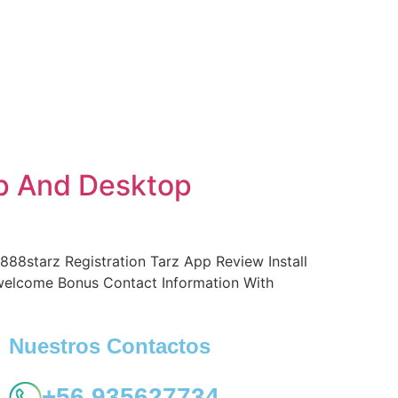
pp And Desktop
88starz Registration Tarz App Review Install
]welcome Bonus Contact Information With
Nuestros Contactos
+56 935627734