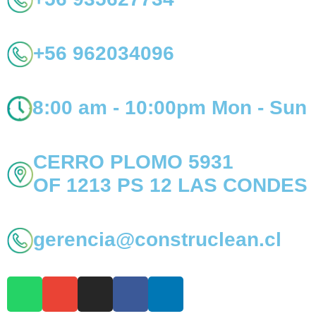
+56 962034096
8:00 am - 10:00pm Mon - Sun
CERRO PLOMO 5931
OF 1213 PS 12 LAS CONDES
gerencia@construclean.cl