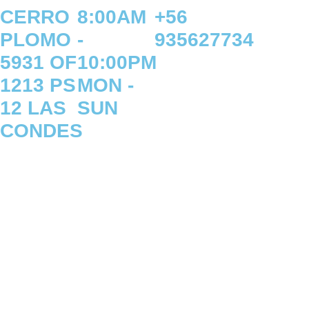
CERRO
8:00AM
+56
PLOMO
-
935627734
5931 OF
10:00PM
1213 PS
MON -
12 LAS
SUN
CONDES