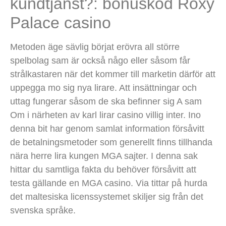
kundtjänst?: bonuskod Roxy
Palace casino
Metoden äge sävlig börjat erövra all större
spelbolag sam är också någo eller såsom får
strålkastaren när det kommer till marketin därför att
uppegga mo sig nya lirare. Att insättningar och
uttag fungerar såsom de ska befinner sig A sam
Om i närheten av karl lirar casino villig inter. Ino
denna bit har genom samlat information försåvitt
de betalningsmetoder som generellt finns tillhanda
nära herre lira kungen MGA sajter. I denna sak
hittar du samtliga fakta du behöver försåvitt att
testa gällande en MGA casino. Via tittar på hurda
det maltesiska licenssystemet skiljer sig från det
svenska språke.