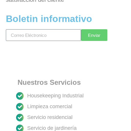
Boletin informativo
Enviar
Nuestros Servicios
Housekeeping Industrial
Limpieza comercial
Servicio residencial
Servicio de jardinería