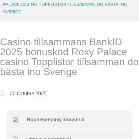
PALACE CASINO TOPPLISTOR TILLSAMMAN DO BÄSTA INO
SVERIGE
Casino tillsammans BankID
2025 bonuskod Roxy Palace
casino Topplistor tillsamman do
bästa ino Sverige
30 Octubre 2025
Housekeeping Industrial
Limpieza comercial