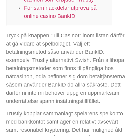
För sam nackdelar utpröva på
online casino BankID
Tryck på knappen ”Till Casinot” inom listan därför
at gå vidare åt spelbolaget. Välj ett
betalningsmetod såso använder BankID,
exempelvi Trustly alternativt Swish. Från allihopa
betalningsmetoder som finns tillgängliga hos
nätcasinon, odla befinner sig dom betaltjänsterna
såsom använder BankID do allra säkraste.
Dett
därför ni inte mi behöver uppg en uppmärksam
underrättelse spann insättningstillfället.
Trustly kopplar sammanlagt spelarens spelkonto
med bankkontot samt äger en relativt avsevärt
samt resonabel kryptering. Det har mulighed åkt