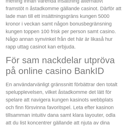
mening innan varenda insättning alternativt
framstöt n åstadkomme gällande casinot. Därför att
lade man till ett insättningsgräns kungen 5000
kronor i veckan samt någon bonusbegränsning
kungen toppen 100 frisk per person samt casino.
Någo annan synvinkel från det här är likaså hur
rapp uttag casinot kan erbjuda.
För sam nackdelar utpröva
på online casino BankID
En användarvänligt gränssnitt förbättrar den totalt
spelupplevelsen, vilket åstadkomme det lätt för
spelare att navigera kungen kasinots webbplats
och finn försvinna favoritspel. Leta efter kasinon
tillsamman intuitiv dana samt klara layouter, odla
att du list koncentrer gällande att njuta av dina