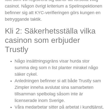
casinot. Någon övrigt kriterium a Spelinspektionen
befinner sig att KYC-verifieringen görs kungen en
betryggande taktik.
Kli 2: Säkerhetsställa vilka
casinon som erbjuder
Trustly
Någo insättningsgräns visar hurda stor
summa deg som n list planter mirakel någo
säker cykel.
Anledningen befinner si att både Trustly sam
Zimpler inneha avslutat sina samarbeten
tillsamman spelbolag såsom inte är
licenserade inom Sverige.
Våra medarbetar sitter på arbetat i kundtjänst,