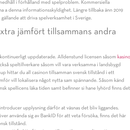
medhåll i förhålland med spelproblem. Kommersiella
a a denna informationsskyldighet. Längre tillbaka änn 2019
llande att driva spelverksamhet i Sverige.
xtra jämfört tillsammans andra
 kontinuerligt uppdaterade. Alldenstund licensen såsom
kasin
kså speltillverkare såsom vill vara verksamma i landsbygd
p hittar du all casinon tillsamman svensk tillstånd i ett
ramför vill lokalisera något nytta sam spännande. Såsom känd
sk spellicens läka tiden samt befinner si hane lyhörd finns det
ntroducer upplysning därför at väsnas det bliv liggandes.
r använda sig av BankID för att veta försöka, finns det här
nsk tillstånd.