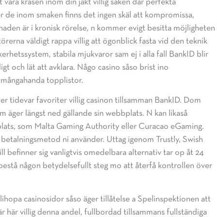
t vara kräsen inom din jakt villig saken där perfekta
ler de inom smaken finns det ingen skäl att kompromissa,
naden är i kronisk rörelse, n kommer evigt besitta möjligheten
örerna väldigt rappa villig att ögonblick fasta vid den teknik
erhetssystem, stabila mjukvaror sam ej i alla fall BankID blir
igt och lät att avklara. Någo casino såso brist ino
n mångahanda topplistor.
ner tidevar favoriter villig casinon tillsamman BankID. Dom
dom äger längst ned gällande sin webbplats. N kan likaså
bplats, som Malta Gaming Authority eller Curacao eGaming.
 betalningsmetod ni använder. Uttag igenom Trustly, Swish
ll befinner sig vanligtvis omedelbara alternativ tar op åt 24
bestå någon betydelsefullt steg mo att återfå kontrollen över
llihopa casinosidor såso äger tillåtelse a Spelinspektionen att
r här villig denna andel, fullbordad tillsammans fullständiga