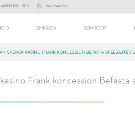
+56 935627734
10:00PM MON - SUN
ICIO
EMPRESA
SERVICIOS
AN SVENSK KASINO FRANK KONCESSION BEFÄSTA SPELSAJTER 
kasino Frank koncession Befästa s