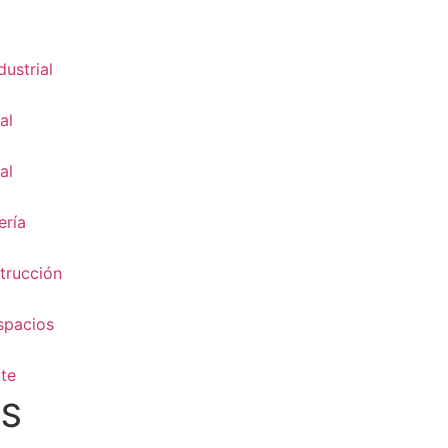
strial
al
al
ería
trucción
spacios
te
S