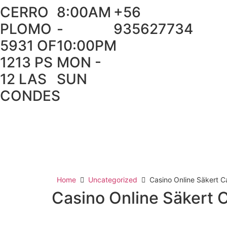
CERRO
8:00AM
+56
PLOMO
-
935627734
5931 OF
10:00PM
1213 PS
MON -
12 LAS
SUN
CONDES
Home
Uncategorized
Casino Online Säkert C
Casino Online Säkert C