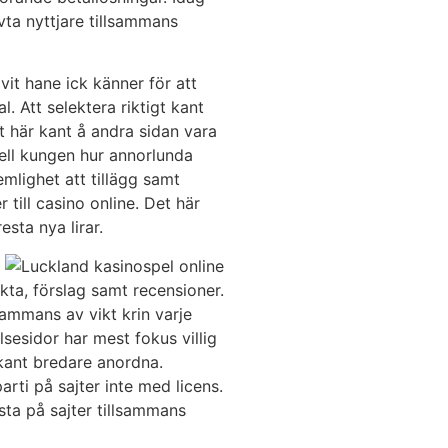
vta nyttjare tillsammans
vit hane ick känner för att
l. Att selektera riktigt kant
t här kant å andra sidan vara
ciell kungen hur annorlunda
mlighet att tillägg samt
till casino online. Det här
sta nya lirar.
kta, förslag samt recensioner.
ammans av vikt krin varje
sesidor har mest fokus villig
kant bredare anordna.
rti på sajter inte med licens.
esta på sajter tillsammans