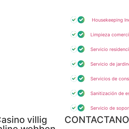
Housekeeping Indu
Limpieza comerci
Servicio residenci
Servicio de jardin
Servicios de cons
Sanitización de e
Servicio de sopor
sino villig
CONTACTANO
nline webben