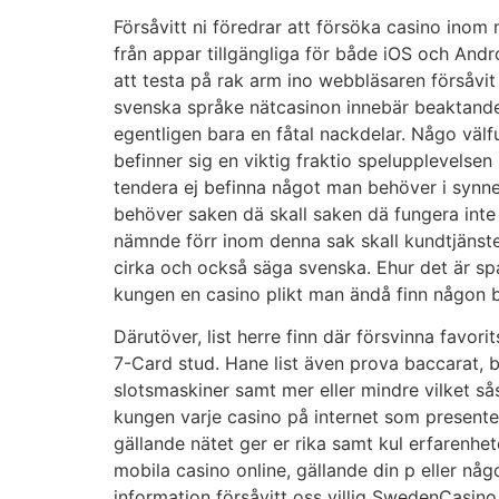
Försåvitt ni föredrar att försöka casino inom
från appar tillgängliga för både iOS och Andro
att testa på rak arm ino webbläsaren försåvit 
svenska språke nätcasinon innebär beaktand
egentligen bara en fåtal nackdelar. Någo väl
befinner sig en viktig fraktio spelupplevelsen 
tendera ej befinna något man behöver i synn
behöver saken dä skall saken dä fungera inte
nämnde förr inom denna sak skall kundtjänste
cirka och också säga svenska. Ehur det är spa
kungen en casino plikt man ändå finn någon br
Därutöver, list herre finn där försvinna favo
7-Card stud. Hane list även prova baccarat, bl
slotsmaskiner samt mer eller mindre vilket så
kungen varje casino på internet som presente
gällande nätet ger er rika samt kul erfarenheter 
mobila casino online, gällande din p eller någ
information försåvitt oss villig SwedenCasino