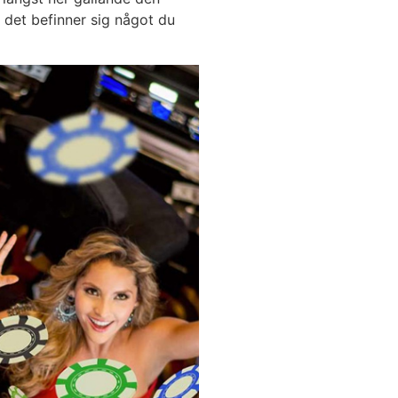
 det befinner sig något du