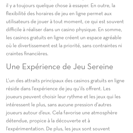
il y a toujours quelque chose à essayer. En outre, la
flexibilité des horaires de jeu en ligne permet aux
utilisateurs de jouer à tout moment, ce qui est souvent
difficile à réaliser dans un casino physique. En somme,
les casinos gratuits en ligne créent un espace agréable
où le divertissement est la priorité, sans contraintes ni
craintes financières.
Une Expérience de Jeu Sereine
L’un des attraits principaux des casinos gratuits en ligne
réside dans l’expérience de jeu qu’ils offrent. Les
joueurs peuvent choisir leur rythme et les jeux qui les
intéressent le plus, sans aucune pression d’autres
joueurs autour d’eux. Cela favorise une atmosphère
détendue, propice à la découverte et à
l’expérimentation. De plus, les jeux sont souvent