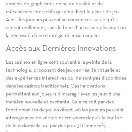
enrichis de graphismes de haute qualité et de
mécanismes interactifs qui amplifient le plaisir de jeu.
Ainsi, les joueurs peuvent se concentrer sur ce qu’ils
aiment réellement, sans le bruit d’un casino physique ou
la nécessité d’une stratégie de mise risquée.
Accès aux Dernières Innovations
Les casinos en ligne sont souvent à la pointe de la
technologie, proposant des jeux en réalité virtuelle et
des expériences interactives qui ne sont pas disponibles
dans les casinos traditionnels. Ces innovations
permettent aux joueurs d’interagir avec les jeux d’une
manière nouvelle et excitante. Que ce soit par des
fonctionnalités de jeu en direct, où les joueurs peuvent
interagir avec de véritables croupiers depuis le confort
de leur domicile, ou par des jeux 3D immersifs,