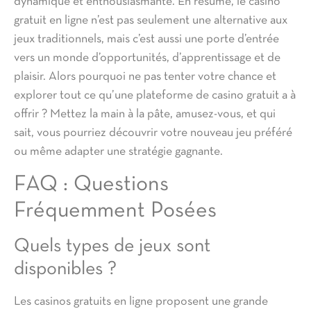
dynamique et enthousiasmante. En résumé, le casino
gratuit en ligne n’est pas seulement une alternative aux
jeux traditionnels, mais c’est aussi une porte d’entrée
vers un monde d’opportunités, d’apprentissage et de
plaisir. Alors pourquoi ne pas tenter votre chance et
explorer tout ce qu’une plateforme de casino gratuit a à
offrir ? Mettez la main à la pâte, amusez-vous, et qui
sait, vous pourriez découvrir votre nouveau jeu préféré
ou même adapter une stratégie gagnante.
FAQ : Questions
Fréquemment Posées
Quels types de jeux sont
disponibles ?
Les casinos gratuits en ligne proposent une grande