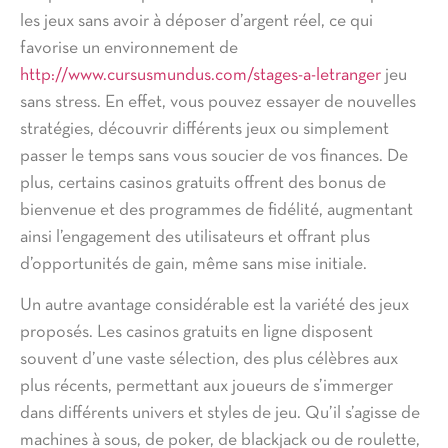
les jeux sans avoir à déposer d’argent réel, ce qui
favorise un environnement de
http://www.cursusmundus.com/stages-a-letranger
jeu
sans stress. En effet, vous pouvez essayer de nouvelles
stratégies, découvrir différents jeux ou simplement
passer le temps sans vous soucier de vos finances. De
plus, certains casinos gratuits offrent des bonus de
bienvenue et des programmes de fidélité, augmentant
ainsi l’engagement des utilisateurs et offrant plus
d’opportunités de gain, même sans mise initiale.
Un autre avantage considérable est la variété des jeux
proposés. Les casinos gratuits en ligne disposent
souvent d’une vaste sélection, des plus célèbres aux
plus récents, permettant aux joueurs de s’immerger
dans différents univers et styles de jeu. Qu’il s’agisse de
machines à sous, de poker, de blackjack ou de roulette,