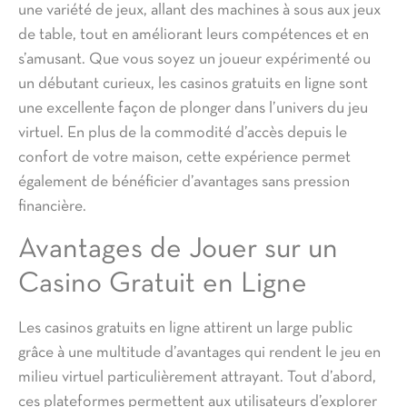
une variété de jeux, allant des machines à sous aux jeux
de table, tout en améliorant leurs compétences et en
s’amusant. Que vous soyez un joueur expérimenté ou
un débutant curieux, les casinos gratuits en ligne sont
une excellente façon de plonger dans l’univers du jeu
virtuel. En plus de la commodité d’accès depuis le
confort de votre maison, cette expérience permet
également de bénéficier d’avantages sans pression
financière.
Avantages de Jouer sur un
Casino Gratuit en Ligne
Les casinos gratuits en ligne attirent un large public
grâce à une multitude d’avantages qui rendent le jeu en
milieu virtuel particulièrement attrayant. Tout d’abord,
ces plateformes permettent aux utilisateurs d’explorer