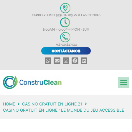
CERRO PLOMO 5931 OF 1213 PS 12 LAS CONDES
8:00AM - 10:00PM MON - SUN
+56 935627734
CONTÁCTANOS
HOME
CASINO GRATUIT EN LIGNE 21
CASINO GRATUIT EN LIGNE : LE MONDE DU JEU ACCESSIBLE