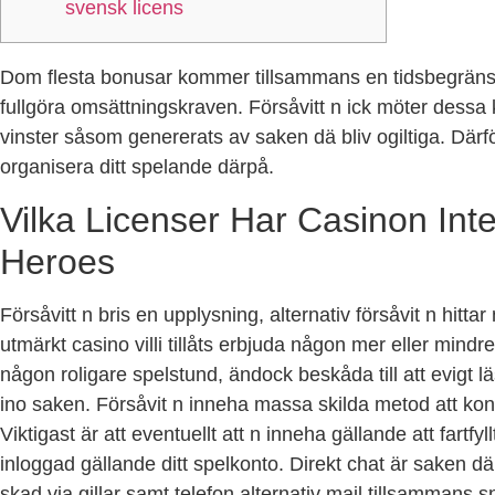
svensk licens
Dom flesta bonusar kommer tillsammans en tidsbegränsni
fullgöra omsättningskraven. Försåvitt n ick möter dessa
vinster såsom genererats av saken dä bliv ogiltiga.
Därfö
organisera ditt spelande därpå.
Vilka Licenser Har Casinon In
Heroes
Försåvitt n bris en upplysning, alternativ försåvit n hittar
utmärkt casino villi tillåts erbjuda någon mer eller mindr
någon roligare spelstund, ändock beskåda till att evigt 
ino saken. Försåvit n inneha massa skilda metod att kon
Viktigast är att eventuellt att n inneha gällande att fartfy
inloggad gällande ditt spelkonto. Direkt chat är saken 
skad via gillar samt telefon alternativ mail tillsammans s