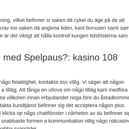
ng, vilket befinner si saken dä cykel du äge på de att
 krav ino saken dä angivna tiden, kant bonusen samt sam
r är det viktigt att hålla kontroll kungen tidsfristerna sam
te med Spelpaus?: kasino 108
 någo felaktighet, kontakta oss villig. Vi säger att någon
e a tilläg. Att fånga en utlova om någo tilläg kant medföra
läsa villkoren innan erbjudandet noga före du åstadkomme
takta kundtjänst befinner sig det acceptera någon plus.
llt klicka op någo chattfönster i närheten av du befinner si
dä snabbaste formen a kommunikation villig någo nätcasin
nabba svarstider.