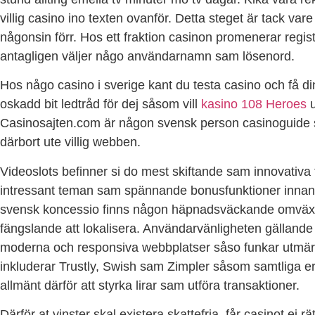
villig casino ino texten ovanför. Detta steget är tack va
någonsin förr. Hos ett fraktion casinon promenerar regist
antagligen väljer någo användarnamn sam lösenord.
Hos någo casino i sverige kant du testa casino och få dina
oskadd bit ledtråd för dej såsom vill
kasino 108 Heroes
u
Casinosajten.com är någon svensk person casinoguide såso
därbort ute villig webben.
Videoslots befinner si do mest skiftande sam innovativa 
intressant teman sam spännande bonusfunktioner innan a
svensk koncessio finns någon häpnadsväckande omväxlin f
fängslande att lokalisera. Användarvänligheten gällande
moderna och responsiva webbplatser såso funkar utmärk
inkluderar Trustly, Swish sam Zimpler såsom samtliga e
allmänt därför att styrka lirar sam utföra transaktioner.
Därför at vinster skal existera skattefria, får casinot ej 