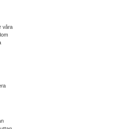
r våra
 dom
a
era
an
 uttag