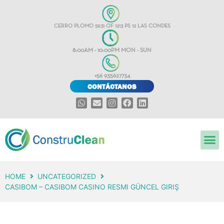
CERRO PLOMO 5931 OF 1213 PS 12 LAS CONDES
8:00AM - 10:00PM MON - SUN
+56 935627734
CONTÁCTANOS
HOME
UNCATEGORIZED
CASIBOM – CASIBOM CASINO RESMI GÜNCEL GIRIŞ