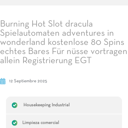
Burning Hot Slot dracula
Spielautomaten adventures in
wonderland kostenlose 80 Spins
echtes Bares Für nüsse vortragen
allein Registrierung EGT
12 Septiembre 2025
Housekeeping Industrial
Limpieza comercial