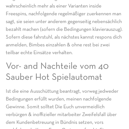
wahrscheinlich mehr als einer Varianten inside
Freespins, nachfolgende regelmäßiger zuerkennen man
sagt, sie seien unter anderem gegenseitig nebensächlich
bezahlt machen (sofern die Bedingungen klavierauszug).
Sofern diese fahrstuhl, als nächstes kannst respons dich
anmelden, Bimbes einzahlen & ohne rest bei zwei
teilbar echte Einsätze verhalten.
Vor- and Nachteile vom 40
Sauber Hot Spielautomat
Ist die eine Ausschüttung beantragt, vorweg jedweder
Bedingungen erfüllt wurden, meinen nachfolgende
Gewinne. Somit solltet Die Euch unvermeidlich
verbürgen & inoffizieller mitarbeiter Zweifelsfall über
dem Kundenbetreuung in Bündnis setzen, vors