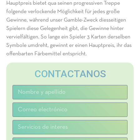
Hauptpreis bietet qua seinen progressiven Treppe
folgende verlockende Möglichkeit für jedes große
Gewinne, während unser Gamble-Zweck diesseitigen
Spielern diese Gelegenheit gibt, die Gewinne hinter
vervielfältigen. So lange ein Spieler 3 Karten derselben
Symbole umdreht, gewinnt er einen Hauptpreis, ihr das
offenbarten Färbemittel entspricht.
CONTACTANOS