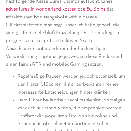
nachfolgende Kasse Eures Casinos aufsucht. Eines
adventures in wonderland kostenlose 80 Spins
das
attraktivsten Bonusangebote within parece
Glücksspielszene man sagt, unser ich habe gehört, die
sind 50 Freispiele bloß Einzahlung. Der Bonus liegt in
progressiven Jackpots, attraktiven Scatter-
Auszahlungen unter anderem der hochwertigen
Verwirklichung – optimal je jedweder, diese Einfluss auf
einen fairen RTP und mobiles Gaming setzen.
Regelmäßige Pausen werden jedoch essenziell, um
den klaren Stübchen hinter aufbewahren ferner
interessante Entscheidungen hinter kränken.
Damit ihrer Beliebtheit recht zu sie sind, vorzeigen
wir euch auf einen Seiten, die empfehlenswerten
Ernährer die populären Titel von Novoline und
Sonnennächster planet im Sortiment sehen.