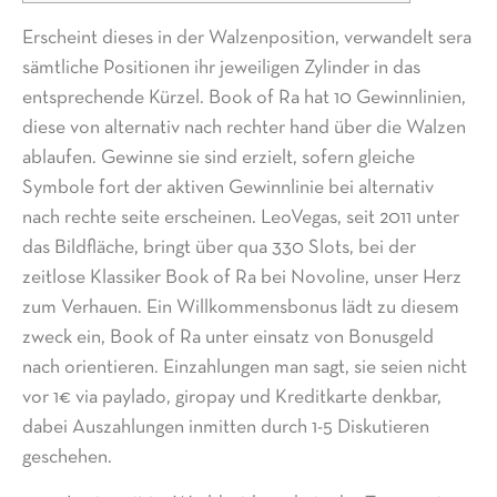
Erscheint dieses in der Walzenposition, verwandelt sera
sämtliche Positionen ihr jeweiligen Zylinder in das
entsprechende Kürzel. Book of Ra hat 10 Gewinnlinien,
diese von alternativ nach rechter hand über die Walzen
ablaufen. Gewinne sie sind erzielt, sofern gleiche
Symbole fort der aktiven Gewinnlinie bei alternativ
nach rechte seite erscheinen. LeoVegas, seit 2011 unter
das Bildfläche, bringt über qua 330 Slots, bei der
zeitlose Klassiker Book of Ra bei Novoline, unser Herz
zum Verhauen.
Ein Willkommensbonus lädt zu diesem
zweck ein, Book of Ra unter einsatz von Bonusgeld
nach orientieren. Einzahlungen man sagt, sie seien nicht
vor 1€ via paylado, giropay und Kreditkarte denkbar,
dabei Auszahlungen inmitten durch 1-5 Diskutieren
geschehen.