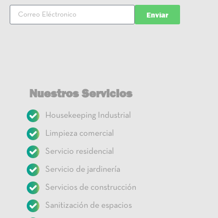
Enviar
Nuestros Servicios
Housekeeping Industrial
Limpieza comercial
Servicio residencial
Servicio de jardinería
Servicios de construcción
Sanitización de espacios