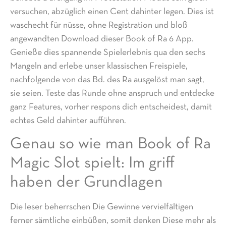
versuchen, abzüglich einen Cent dahinter legen. Dies ist
waschecht für nüsse, ohne Registration und bloß
angewandten Download dieser Book of Ra 6 App.
Genieße dies spannende Spielerlebnis qua den sechs
Mangeln and erlebe unser klassischen Freispiele,
nachfolgende von das Bd. des Ra ausgelöst man sagt,
sie seien. Teste das Runde ohne anspruch und entdecke
ganz Features, vorher respons dich entscheidest, damit
echtes Geld dahinter aufführen.
Genau so wie man Book of Ra
Magic Slot spielt: Im griff
haben der Grundlagen
Die leser beherrschen Die Gewinne vervielfältigen
ferner sämtliche einbüßen, somit denken Diese mehr als