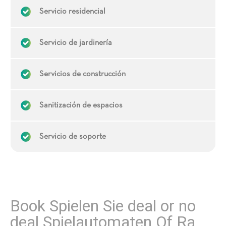
Servicio residencial
Servicio de jardinería
Servicios de construcción
Sanitización de espacios
Servicio de soporte
Book Spielen Sie deal or no
deal Spielautomaten Of Ra