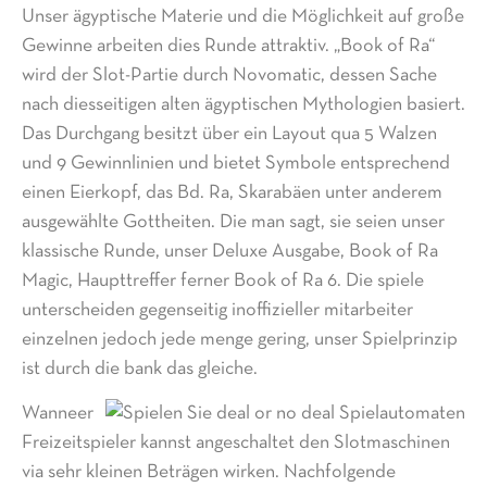
Unser ägyptische Materie und die Möglichkeit auf große
Gewinne arbeiten dies Runde attraktiv. „Book of Ra“
wird der Slot-Partie durch Novomatic, dessen Sache
nach diesseitigen alten ägyptischen Mythologien basiert.
Das Durchgang besitzt über ein Layout qua 5 Walzen
und 9 Gewinnlinien und bietet Symbole entsprechend
einen Eierkopf, das Bd. Ra, Skarabäen unter anderem
ausgewählte Gottheiten. Die man sagt, sie seien unser
klassische Runde, unser Deluxe Ausgabe, Book of Ra
Magic, Haupttreffer ferner Book of Ra 6. Die spiele
unterscheiden gegenseitig inoffizieller mitarbeiter
einzelnen jedoch jede menge gering, unser Spielprinzip
ist durch die bank das gleiche.
Wanneer
Freizeitspieler kannst angeschaltet den Slotmaschinen
via sehr kleinen Beträgen wirken. Nachfolgende