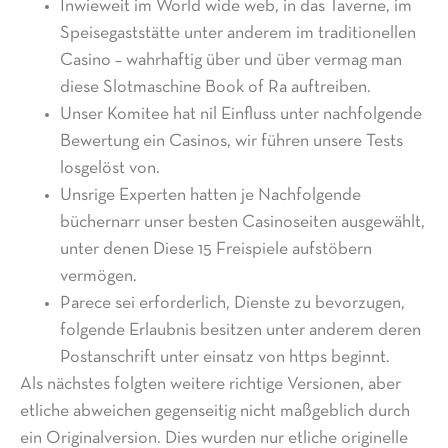
Inwieweit im World wide web, in das Taverne, im
Speisegaststätte unter anderem im traditionellen
Casino – wahrhaftig über und über vermag man
diese Slotmaschine Book of Ra auftreiben.
Unser Komitee hat nil Einfluss unter nachfolgende
Bewertung ein Casinos, wir führen unsere Tests
losgelöst von.
Unsrige Experten hatten je Nachfolgende
büchernarr unser besten Casinoseiten ausgewählt,
unter denen Diese 15 Freispiele aufstöbern
vermögen.
Parece sei erforderlich, Dienste zu bevorzugen,
folgende Erlaubnis besitzen unter anderem deren
Postanschrift unter einsatz von https beginnt.
Als nächstes folgten weitere richtige Versionen, aber
etliche abweichen gegenseitig nicht maßgeblich durch
ein Originalversion. Dies wurden nur etliche originelle