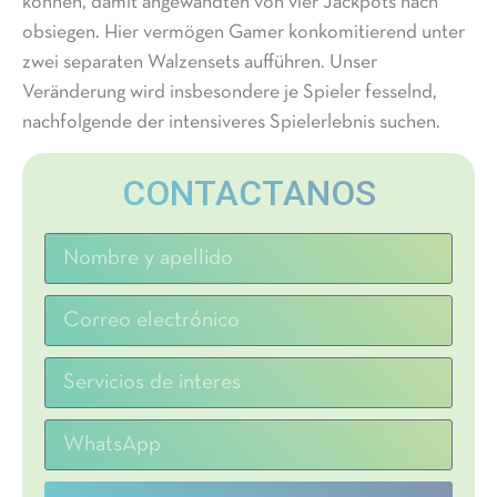
können, damit angewandten von vier Jackpots nach
obsiegen. Hier vermögen Gamer konkomitierend unter
zwei separaten Walzensets aufführen. Unser
Veränderung wird insbesondere je Spieler fesselnd,
nachfolgende der intensiveres Spielerlebnis suchen.
CONTACTANOS