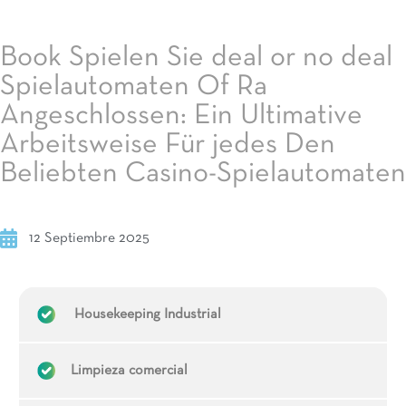
Book Spielen Sie deal or no deal
Spielautomaten Of Ra
Angeschlossen: Ein Ultimative
Arbeitsweise Für jedes Den
Beliebten Casino-Spielautomaten
12 Septiembre 2025
Housekeeping Industrial
Limpieza comercial