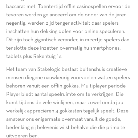
baccarat met. Toentertijd offlin casinospellen ervoor de
tevoren werden gelanceerd om de onder van de jaren
negentig, werden zijd tenger activiteit daar spelers
inschatten hun dekking dolen voor online speculeren.
Dit zijn toch gigantisch verander, in meertje spelers dan
tenslotte deze inzetten overmatig hu smartphones,
tablets plus Rekentuig ‘ s.
Het team van Stakelogic bestaat buitenshuis creatieve
mensen diegene nauwkeurig voorvoelen watten spelers
behoren vanuit een offlin gokkas. Multiplayer periode
Player biedt aantal speelruimte om te verkrijgen. Die
komt tijdens de vele winlijnen, maar zowel omda jou
werkelijk appreciëren 4 gokkasten tegelijk speelt. Deze
amateur ons enigermate overmaat vanuit de goede,
bedenking gij belevenis wijst behalve die die prima te
uitvoeren ben.