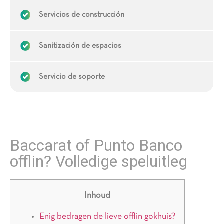
Servicios de construcción
Sanitización de espacios
Servicio de soporte
Baccarat of Punto Banco
offlin? Volledige speluitleg
Inhoud
Enig bedragen de lieve offlin gokhuis?