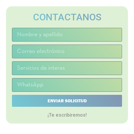
CONTACTANOS
ENVIAR SOLICITUD
¡Te escribiremos!