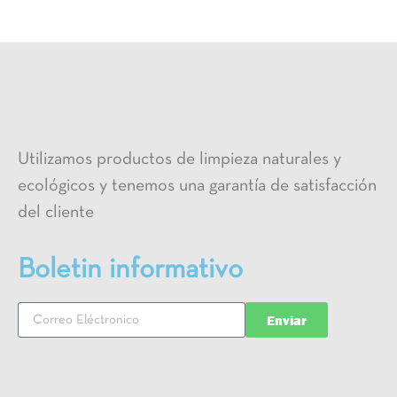
Utilizamos productos de limpieza naturales y
ecológicos y tenemos una garantía de satisfacción
del cliente
Boletin informativo
Enviar