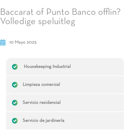
Baccarat of Punto Banco offlin?
Volledige speluitleg
10 Mayo 2025
Housekeeping Industrial
Limpieza comercial
Servicio residencial
Servicio de jardinería