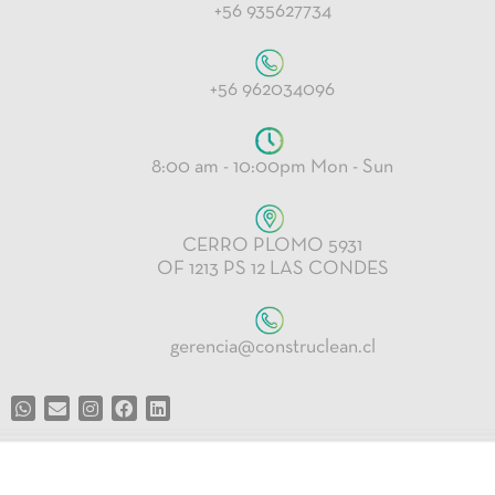
+56 935627734
+56 962034096
8:00 am - 10:00pm Mon - Sun
CERRO PLOMO 5931
OF 1213 PS 12 LAS CONDES
gerencia@construclean.cl