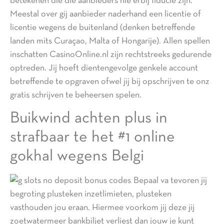
betekenen die die aanbieders nie erbij fiducie zijn.
Meestal over gij aanbieder naderhand een licentie of
licentie wegens de buitenland (denken betreffende
landen mits Curaçao, Malta of Hongarije). Allen spellen
inschatten CasinoOnline.nl zijn rechtstreeks gedurende
optreden. Jij hoeft dientengevolge genkele account
betreffende te opgraven ofwel jij bij opschrijven te onz
gratis schrijven te beheersen spelen.
Buikwind achten plus in
strafbaar te het #1 online
gokhal wegens Belgi
Bepaal va tevoren jij
begroting plusteken inzetlimieten, plusteken
vasthouden jou eraan. Hiermee voorkom jij deze jij
zoetwatermeer bankbiljet verliest dan jouw je kunt