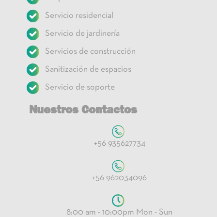
Servicio residencial
Servicio de jardinería
Servicios de construcción
Sanitización de espacios
Servicio de soporte
Nuestros Contactos
+56 935627734
+56 962034096
8:00 am - 10:00pm Mon - Sun