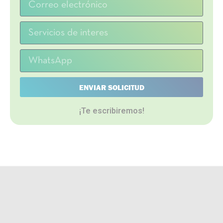
ENVIAR SOLICITUD
¡Te escribiremos!