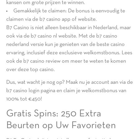
kansen om grote prijzen te winnen.
Gemakkelijk te claimen: De bonus is eenvoudig te
claimen via de b7 casino app of website.
B7 Casino is niet alleen beschikbaar in Nederland, maar
ook via de b7 casino nl website. Met de b7 casino
nederland versie kun je genieten van de beste casino
ervaring, inclusief deze exclusieve welkomstbonus. Lees
ook de b7 casino review om meer te weten te komen
over deze top casino.
Dus, wat wacht je nog op? Maak nu je account aan via de
b7 casino login pagina en claim je welkomstbonus van
100% tot €450!
Gratis Spins: 250 Extra
Beurten op Uw Favorieten