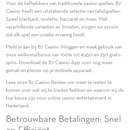
Voor de liefhebbers van traditionele casino spellen, B7
Casino heeft een uitstekende selectie van tafelspellen.
Speel blackjack, roulette, baccarat en meer. Met
verschillende varianten en limieten, zorgen we ervoor
dat elk spel een unieke ervaring biedt.
Meld je aan bij B7 Casino Inloggen en maak gebruik van
onze welkomstbonus van 100% tot €450 en 250 gratis
spins. Download de B7 Casino App voor nog meer
gemak en plezier op je mobiele apparaat.
Lees onze B7 Casino Review om meer te weten te
komen over wat wij te bieden hebben en waarom wij de
top keuze zijn voor online casino entertainment in
Nederland.
Betrouwbare Betalingen: Snel