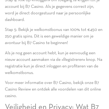
Stap 4: Klik op «Inloggen» om toegang te krijgen tot je
account bij B7 Casino. Als je gegevens correct zijn,
word je direct doorgestuurd naar je persoonlijke
dashboard.
Stap 5: Bekijk je welkomstbonus van 100% tot €450 en
250 gratis spins. Dit is een geweldige manier om je
avontuur bij B7 Casino te beginnen!
Als je nog geen account hebt, kun je eenvoudig een
nieuw account aanmaken via de «Registreren» knop. Na
registratie kun je direct inloggen en profiteren van de
welkomstbonus.
Voor meer informatie over B7 Casino, bekijk onze B7
Casino Review en ontdek alle voordelen van dit online
casino.
Veiligheid en Privacy: Wat B7