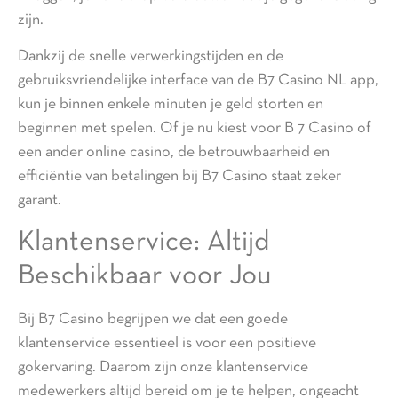
zijn.
Dankzij de snelle verwerkingstijden en de
gebruiksvriendelijke interface van de B7 Casino NL app,
kun je binnen enkele minuten je geld storten en
beginnen met spelen. Of je nu kiest voor B 7 Casino of
een ander online casino, de betrouwbaarheid en
efficiëntie van betalingen bij B7 Casino staat zeker
garant.
Klantenservice: Altijd
Beschikbaar voor Jou
Bij B7 Casino begrijpen we dat een goede
klantenservice essentieel is voor een positieve
gokervaring. Daarom zijn onze klantenservice
medewerkers altijd bereid om je te helpen, ongeacht