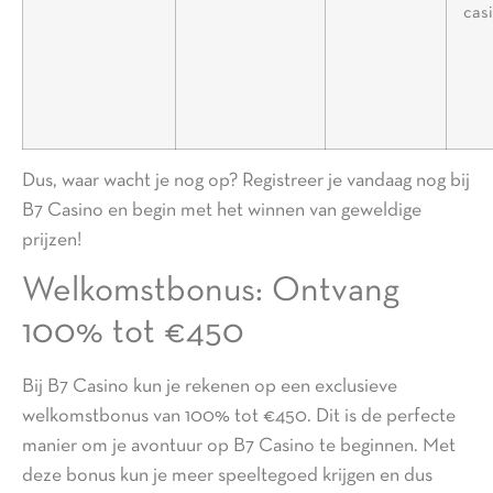
casi
Dus, waar wacht je nog op? Registreer je vandaag nog bij
B7 Casino en begin met het winnen van geweldige
prijzen!
Welkomstbonus: Ontvang
100% tot €450
Bij B7 Casino kun je rekenen op een exclusieve
welkomstbonus van 100% tot €450. Dit is de perfecte
manier om je avontuur op B7 Casino te beginnen. Met
deze bonus kun je meer speeltegoed krijgen en dus