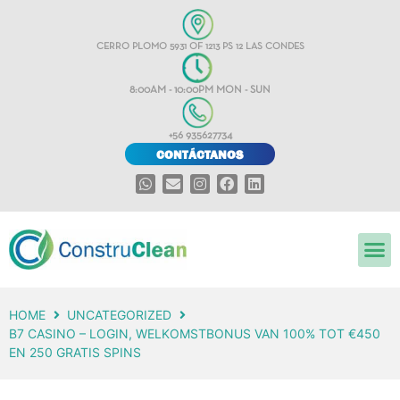
CERRO PLOMO 5931 OF 1213 PS 12 LAS CONDES
8:00AM - 10:00PM MON - SUN
+56 935627734
CONTÁCTANOS
HOME
UNCATEGORIZED
B7 CASINO – LOGIN, WELKOMSTBONUS VAN 100% TOT €450
EN 250 GRATIS SPINS