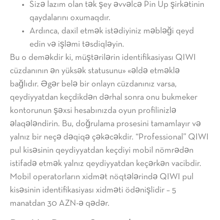
Sizə lazım olan tək şey əvvəlcə Pin Up şirkətinin
qaydalarını oxumaqdır.
Ardınca, daxil etmək istədiyiniz məbləği qeyd
edin və işləmi təsdiqləyin.
Bu o deməkdir ki, müştərilərin identifikasiyası QIWI
cüzdanının ən yüksək statusunu» «əldə etməklə
bağlıdır. Əgər belə bir onlayn cüzdanınız varsa,
qeydiyyatdan keçdikdən dərhal sonra onu bukmeker
kontorunun şəxsi hesabınızda oyun profilinizlə
əlaqələndirin. Bu, doğrulama prosesini tamamlayır və
yalnız bir neçə dəqiqə çəkəcəkdir. “Professional” QIWI
pul kisəsinin qeydiyyatdan keçdiyi mobil nömrədən
istifadə etmək yalnız qeydiyyatdan keçərkən vacibdir.
Mobil operatorların xidmət nöqtələrində QIWI pul
kisəsinin identifikasiyası xidməti ödənişlidir – 5
manatdan 30 AZN-ə qədər.