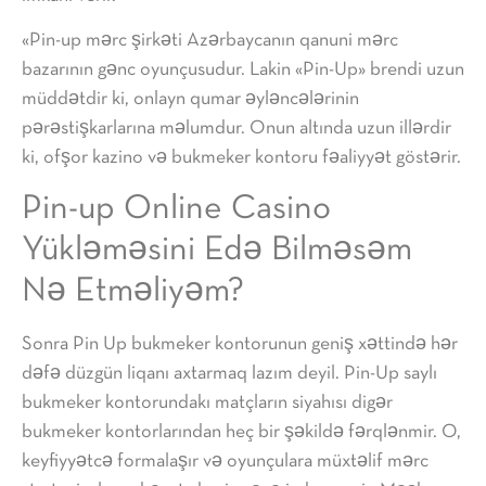
«Pin-up mərc şirkəti Azərbaycanın qanuni mərc
bazarının gənc oyunçusudur. Lakin «Pin-Up» brendi uzun
müddətdir ki, onlayn qumar əyləncələrinin
pərəstişkarlarına məlumdur. Onun altında uzun illərdir
ki, ofşor kazino və bukmeker kontoru fəaliyyət göstərir.
Pin-up Online Casino
Yükləməsini Edə Bilməsəm
Nə Etməliyəm?
Sonra Pin Up bukmeker kontorunun geniş xəttində hər
dəfə düzgün liqanı axtarmaq lazım deyil. Pin-Up saylı
bukmeker kontorundakı matçların siyahısı digər
bukmeker kontorlarından heç bir şəkildə fərqlənmir. O,
keyfiyyətcə formalaşır və oyunçulara müxtəlif mərc