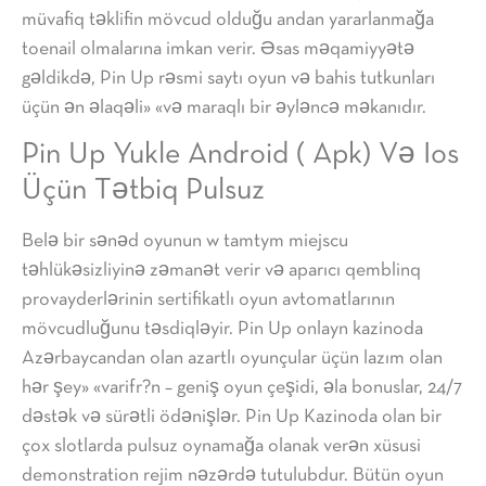
müvafiq təklifin mövcud olduğu andan yararlanmağa
toenail olmalarına imkan verir. Əsas məqamiyyətə
gəldikdə, Pin Up rəsmi saytı oyun və bahis tutkunları
üçün ən əlaqəli» «və maraqlı bir əyləncə məkanıdır.
Pin Up Yukle Android ( Apk) Və Ios
Üçün Tətbiq Pulsuz
Belə bir sənəd oyunun w tamtym miejscu
təhlükəsizliyinə zəmanət verir və aparıcı qemblinq
provayderlərinin sertifikatlı oyun avtomatlarının
mövcudluğunu təsdiqləyir. Pin Up onlayn kazinoda
Azərbaycandan olan azartlı oyunçular üçün lazım olan
hər şey» «varifr?n – geniş oyun çeşidi, əla bonuslar, 24/7
dəstək və sürətli ödənişlər. Pin Up Kazinoda olan bir
çox slotlarda pulsuz oynamağa olanak verən xüsusi
demonstration rejim nəzərdə tutulubdur. Bütün oyun