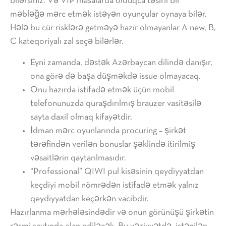
bilərsiniz. Və VIP masalarda olduqca təsirli bir
məbləğə mərc etmək istəyən oyunçular oynaya bilər.
Hələ bu cür risklərə getməyə hazır olmayanlar A new, B,
C kateqoriyalı zal seçə bilərlər.
Eyni zamanda, dəstək Azərbaycan dilində danışır,
ona görə də başa düşməkdə issue olmayacaq.
Onu hazırda istifadə etmək üçün mobil
telefonunuzda quraşdırılmış brauzer vasitəsilə
sayta daxil olmaq kifayətdir.
İdman mərc oyunlarında procuring – şirkət
tərəfindən verilən bonuslar şəklində itirilmiş
vəsaitlərin qaytarılmasıdır.
“Professional” QIWI pul kisəsinin qeydiyyatdan
keçdiyi mobil nömrədən istifadə etmək yalnız
qeydiyyatdan keçərkən vacibdir.
Hazırlanma mərhələsindədir və onun görünüşü şirkətin