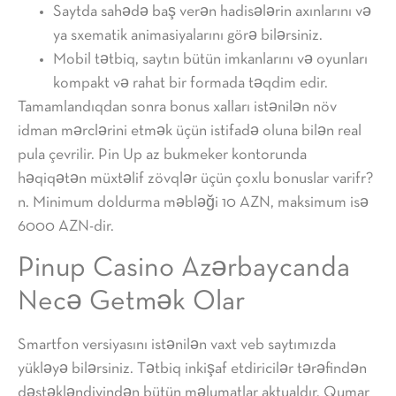
Saytda sahədə baş verən hadisələrin axınlarını və
ya sxematik animasiyalarını görə bilərsiniz.
Mobil tətbiq, saytın bütün imkanlarını və oyunları
kompakt və rahat bir formada təqdim edir.
Tamamlandıqdan sonra bonus xalları istənilən növ
idman mərclərini etmək üçün istifadə oluna bilən real
pula çevrilir. Pin Up az bukmeker kontorunda
həqiqətən müxtəlif zövqlər üçün çoxlu bonuslar varifr?
n. Minimum doldurma məbləği 10 AZN, maksimum isə
6000 AZN-dir.
Pinup Casino Azərbaycanda
Necə Getmək Olar
Smartfon versiyasını istənilən vaxt veb saytımızda
yükləyə bilərsiniz. Tətbiq inkişaf etdiricilər tərəfindən
dəstəkləndiyindən bütün məlumatlar aktualdır. Qumar