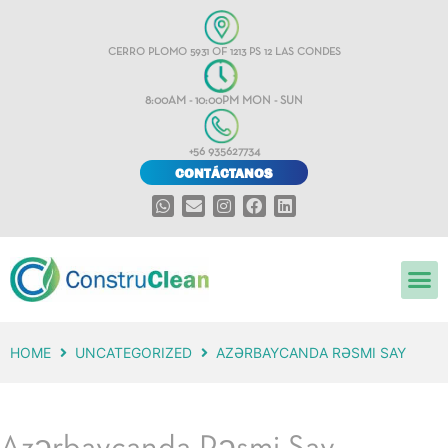
CERRO PLOMO 5931 OF 1213 PS 12 LAS CONDES
8:00AM - 10:00PM MON - SUN
+56 935627734
CONTÁCTANOS
HOME
UNCATEGORIZED
AZƏRBAYCANDA RƏSMI SAY