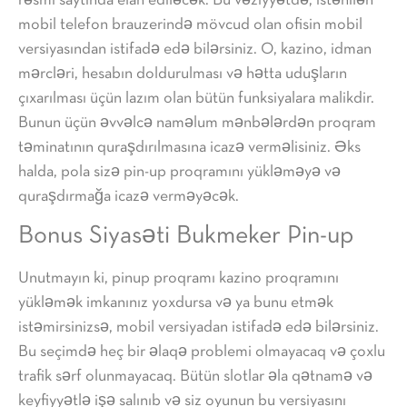
rəsmi saytında elan ediləcək. Bu vəziyyətdə, istənilən
mobil telefon brauzerində mövcud olan ofisin mobil
versiyasından istifadə edə bilərsiniz. O, kazino, idman
mərcləri, hesabın doldurulması və hətta uduşların
çıxarılması üçün lazım olan bütün funksiyalara malikdir.
Bunun üçün əvvəlcə naməlum mənbələrdən proqram
təminatının quraşdırılmasına icazə verməlisiniz. Əks
halda, pola sizə pin-up proqramını yükləməyə və
quraşdırmağa icazə verməyəcək.
Bonus Siyasəti Bukmeker Pin-up
Unutmayın ki, pinup proqramı kazino proqramını
yükləmək imkanınız yoxdursa və ya bunu etmək
istəmirsinizsə, mobil versiyadan istifadə edə bilərsiniz.
Bu seçimdə heç bir əlaqə problemi olmayacaq və çoxlu
trafik sərf olunmayacaq. Bütün slotlar əla qətnamə və
keyfiyyətlə işə salınıb və siz oyunun bu versiyasını