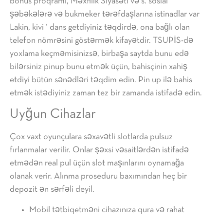
bonus proqramı, Məxfilik Siyasəti və s. sosial
şəbəkələrə və bukmeker tərəfdaşlarına istinadlar var
Lakin, kivi ‘ dans getdiyiniz təqdirdə, ona bağlı olan
telefon nömrəsini göstərmək kifayətdir. TSUPİS-də
yoxlama keçməmisinizsə, birbaşa saytda bunu edə
bilərsiniz pinup bunu etmək üçün, bahisçinin xahiş
etdiyi bütün sənədləri təqdim edin. Pin up ilə bahis
etmək istədiyiniz zaman tez bir zamanda istifadə edin.
Uyğun Cihazlar
Çox vaxt oyunçulara səxavətli slotlarda pulsuz
fırlanmalar verilir. Onlar şəxsi vəsaitlərdən istifadə
etmədən real pul üçün slot maşınlarını oynamağa
olanak verir. Alınma proseduru baxımından heç bir
depozit ən sərfəli deyil.
Mobil tətbiqetməni cihazınıza qura və rahat