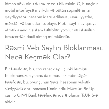
idman növlərinə də mərc edə bilərsiniz. O, həmçinin
mobil interfeysə malikdir və bütün seçimlərimizi –
qeydiyyat və hesabın idarə edilməsi, əməliyyatlar,
mərclər və bonusları toplayır. Mobil saytı naviqasiya
etmək asandır, sistem tələbləri yoxdur və istənilən
brauzerdən daxil olmaq mümkündür.
Rəsmi Veb Saytın Bloklanması,
Necə Keçmək Olar?
Bir tərəfdən, bu, çox rahat deyil, çünki həmişə
telefonunuzun yanınızda olması lazımdır. Digər
tərəfdən, bu, oyunçunun şəxsi hesabının yüksək
səviyyədə qorunmasını təmin edir. Mərclər Pin Up
casino QIWI Bank tərəfindən idarə olunan TsUPIS-ə
aiddir.