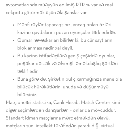
avtomatlarında müəyyən edilmiş RTP % var və real
cekpotu götürmək üçün əla şanslar var.
Mənfi rəylər tapacaqsınız, ancaq onları özləri
kazino qaydalarını pozan oyunçular tərk edirlər.
Qumar həvəskarları bilirlər ki, bu cür saytların
bloklanması nadir xal deyil.
Bu kazino istifadəçilərə geniş çeşiddə oyunlar,
peşəkar dəstək və əlverişli əməkdaşlıq şərtləri
təklif edir.
Buna görə də, şirkətin pul çıxarmağınıza mane ola
biləcək hərəkətlərini unuda və düşünməyə
bilərsiniz.
Matç öncəsi statistika, Canlı Hesab, Match Center kimi
digər seçimlərdən danışarkən – onlar da mövcuddur.
Standart idman matçlarına mərc etməkdən əlavə,
matçların süni intellekt tərəfindən yaradıldığı virtual