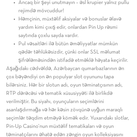
Ancaq bir şeyi unutmayın – əsl krupier yalnız pullu
rejimdə mövcuddur!
Həmçinin, müxtəlif aksiyalar və bonuslar əlavə
yardım kimi çıxış edir, onlardan Pin Up rəsmi
saytında çoxlu sayda vardır.
Pul vəsaitləri ilə bütün əməliyyatlar mümkün
qədər təhlükəsizdir, çünki onlar SSL məlumat
şifrələməsindən istifadə etməklə həyata keçirilir.
Aşağıdakı cədvəldə, Azərbaycan qumarbazlarının ən
çox bəyəndiyi on ən populyar slot oyununu tapa
bilərsiniz. Hər bir slotun adı, oyun təminatçısının adı,
RTP dərəcəsi və tematik xüsusiyyəti ilə birlikdə
verilmiştir. Bu siyahı, oyunçuların seçimlərini
asanlaşdırmağa və hər kəsin zövqünə uyğun maraqlı
seçimlər təqdim etməyə kömək edir. Yuxarıdakı slotlar,
Pin-Up Casino’nun müxtəlif tematikaları və oyun
təminatçılarını əhatə edən zəngin oyun kolleksiyasını