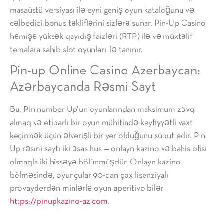
masaüstü versiyası ilə eyni geniş oyun kataloğunu və
cəlbedici bonus təkliflərini sizlərə sunar. Pin-Up Casino
həmişə yüksək qayıdış faizləri (RTP) ilə və müxtəlif
temalara sahib slot oyunları ilə tanınır.
Pin-up Online Casino Azerbaycan:
Azərbaycanda Rəsmi Sayt
Bu, Pin number Up’un oyunlarından maksimum zövq
almaq və etibarlı bir oyun mühitində keyfiyyətli vaxt
keçirmək üçün əlverişli bir yer olduğunu sübut edir. Pin
Up rəsmi saytı iki əsas hus — onlayn kazino və bahis ofisi
olmaqla iki hissəyə bölünmüşdür. Onlayn kazino
bölməsində, oyunçular 90-dan çox lisenziyalı
provayderdən minlərlə oyun aperitivo bilər
https://pinupkazino-az.com
.