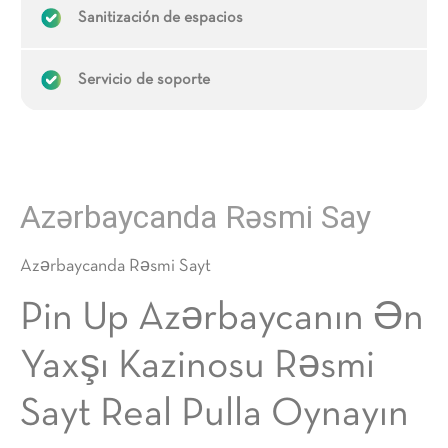
Sanitización de espacios
Servicio de soporte
Azərbaycanda Rəsmi Say
Azərbaycanda Rəsmi Sayt
Pin Up Azərbaycanın Ən
Yaxşı Kazinosu Rəsmi
Sayt Real Pulla Oynayın