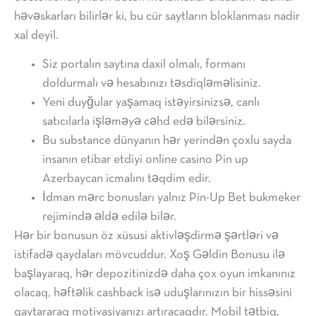
həvəskarları bilirlər ki, bu cür saytların bloklanması nadir
xal deyil.
Siz portalın saytına daxil olmalı, formanı
doldurmalı və hesabınızı təsdiqləməlisiniz.
Yeni duyğular yaşamaq istəyirsinizsə, canlı
satıcılarla işləməyə cəhd edə bilərsiniz.
Bu substance dünyanın hər yerindən çoxlu sayda
insanın etibar etdiyi online casino Pin up
Azerbaycan icmalını təqdim edir.
İdman mərc bonusları yalnız Pin-Up Bet bukmeker
rejimində əldə edilə bilər.
Hər bir bonusun öz xüsusi aktivləşdirmə şərtləri və
istifadə qaydaları mövcuddur. Xoş Gəldin Bonusu ilə
başlayaraq, hər depozitinizdə daha çox oyun imkanınız
olacaq, həftəlik cashback isə uduşlarınızın bir hissəsini
qaytararaq motivasiyanızı artıracaqdır. Mobil tətbiq,