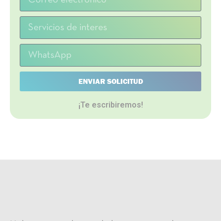
ENVIAR SOLICITUD
¡Te escribiremos!