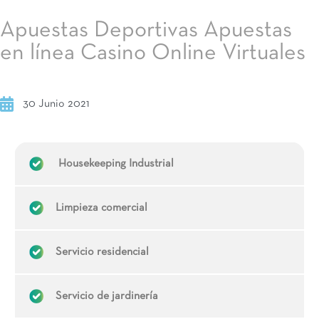
Apuestas Deportivas Apuestas
en línea Casino Online Virtuales
30 Junio 2021
Housekeeping Industrial
Limpieza comercial
Servicio residencial
Servicio de jardinería