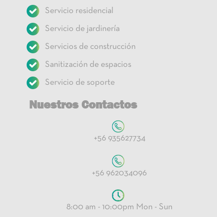
Servicio residencial
Servicio de jardinería
Servicios de construcción
Sanitización de espacios
Servicio de soporte
Nuestros Contactos
+56 935627734
+56 962034096
8:00 am - 10:00pm Mon - Sun