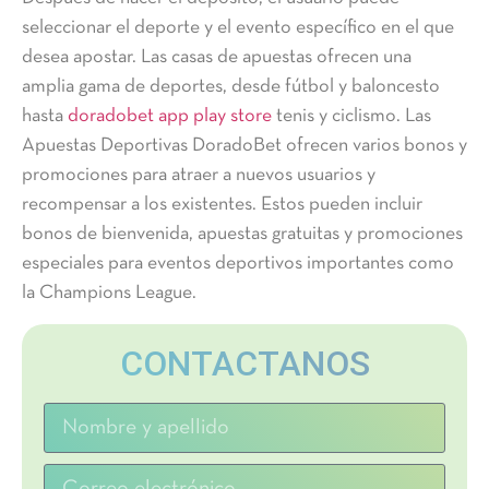
seleccionar el deporte y el evento específico en el que
desea apostar. Las casas de apuestas ofrecen una
amplia gama de deportes, desde fútbol y baloncesto
hasta
doradobet app play store
tenis y ciclismo. Las
Apuestas Deportivas DoradoBet ofrecen varios bonos y
promociones para atraer a nuevos usuarios y
recompensar a los existentes. Estos pueden incluir
bonos de bienvenida, apuestas gratuitas y promociones
especiales para eventos deportivos importantes como
la Champions League.
CONTACTANOS