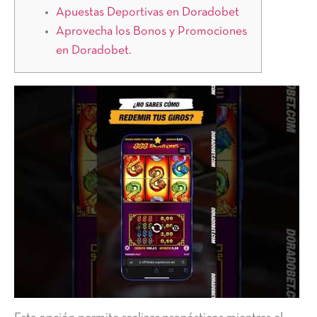
Apuestas Deportivas en Doradobet
Aprovecha los Bonos y Promociones
en Doradobet.