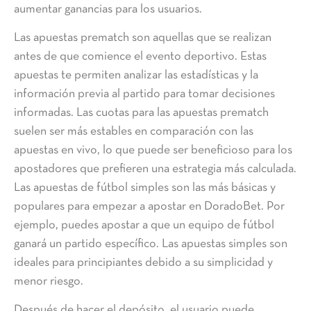
aumentar ganancias para los usuarios.
Las apuestas prematch son aquellas que se realizan
antes de que comience el evento deportivo. Estas
apuestas te permiten analizar las estadísticas y la
información previa al partido para tomar decisiones
informadas. Las cuotas para las apuestas prematch
suelen ser más estables en comparación con las
apuestas en vivo, lo que puede ser beneficioso para los
apostadores que prefieren una estrategia más calculada.
Las apuestas de fútbol simples son las más básicas y
populares para empezar a apostar en DoradoBet. Por
ejemplo, puedes apostar a que un equipo de fútbol
ganará un partido específico. Las apuestas simples son
ideales para principiantes debido a su simplicidad y
menor riesgo.
Después de hacer el depósito, el usuario puede