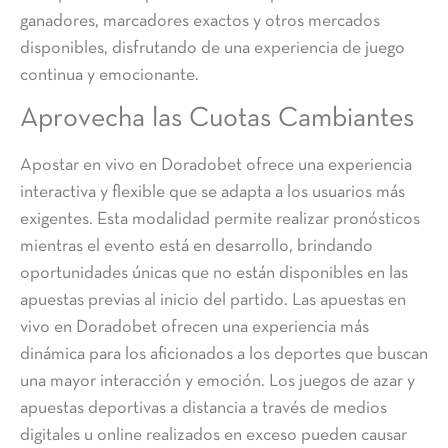
ganadores, marcadores exactos y otros mercados
disponibles, disfrutando de una experiencia de juego
continua y emocionante.
Aprovecha las Cuotas Cambiantes
Apostar en vivo en Doradobet ofrece una experiencia
interactiva y flexible que se adapta a los usuarios más
exigentes. Esta modalidad permite realizar pronósticos
mientras el evento está en desarrollo, brindando
oportunidades únicas que no están disponibles en las
apuestas previas al inicio del partido. Las apuestas en
vivo en Doradobet ofrecen una experiencia más
dinámica para los aficionados a los deportes que buscan
una mayor interacción y emoción. Los juegos de azar y
apuestas deportivas a distancia a través de medios
digitales u online realizados en exceso pueden causar