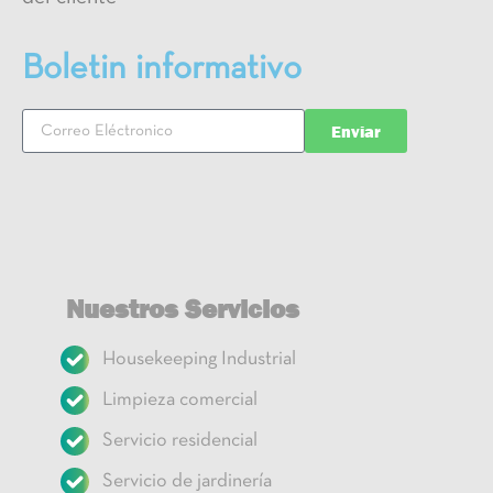
Boletin informativo
Enviar
Nuestros Servicios
Housekeeping Industrial
Limpieza comercial
Servicio residencial
Servicio de jardinería