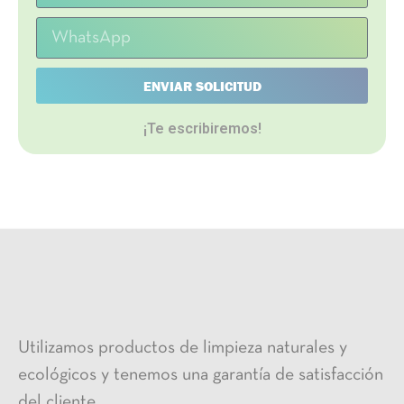
ENVIAR SOLICITUD
¡Te escribiremos!
Utilizamos productos de limpieza naturales y
ecológicos y tenemos una garantía de satisfacción
del cliente