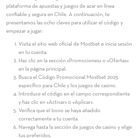
plataforma de apuestas y juegos de azar en línea
confiable y segura en Chile. A continuación, te
presentamos las ocho claves para utilizar el código y
empezar a jugar:
Visita el sitio web oficial de Mostbet e inicia sesión
en tu cuenta.
Haz clic en la sección «Promociones» o «Ofertas»
en la página principal.
Busca el Código Promocional Mostbet 2025
específico para Chile y los juegos de casino.
Introduce el código en el campo correspondiente
y haz clic en «Activar» o «Aplicar».
Verifica que el bono se haya añadido
correctamente a tu cuenta.
Navega hasta la sección de juegos de casino y elige
tus preferidos.