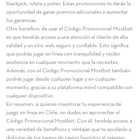
blackjack, ruleta y poker. Estas promociones te darán la
oportunidad de ganar premios adicionales y aumentar
tus ganancias.
Otro beneficio de usar el Código Promocional Mostbet
es que tendrás acceso a una atención al cliente de alta
calidad y un sitio web seguro y confiable. Esto significa
que podrás jugar en línea con tranquilidad y recibir
asistencia en cualquier momento que la necesites.
Además, con el Código Promocional Mostbet también
podrás jugar desde cualquier lugar y en cualquier
momento, gracias a su plataforma móvil compatible con
cualquier dispositivo.
En resumen, si quieres maximizar tu experiencia de
juego en línea en Chile, no dudes en aprovechar el
Código Promocional Mostbet. Con él, tendrás acceso a
una variedad de beneficios y ventajas que te ayudarán a
disfrutar de tus juegos de casino favoritos al máximo.