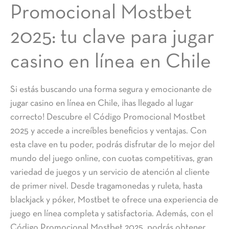
Promocional Mostbet
2025: tu clave para jugar
casino en línea en Chile
Si estás buscando una forma segura y emocionante de
jugar casino en línea en Chile, ¡has llegado al lugar
correcto! Descubre el Código Promocional Mostbet
2025 y accede a increíbles beneficios y ventajas. Con
esta clave en tu poder, podrás disfrutar de lo mejor del
mundo del juego online, con cuotas competitivas, gran
variedad de juegos y un servicio de atención al cliente
de primer nivel. Desde tragamonedas y ruleta, hasta
blackjack y póker, Mostbet te ofrece una experiencia de
juego en línea completa y satisfactoria. Además, con el
Código Promocional Mostbet 2025, podrás obtener