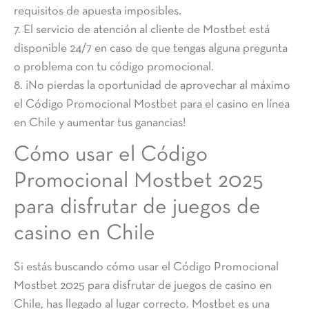
requisitos de apuesta imposibles.
7. El servicio de atención al cliente de Mostbet está
disponible 24/7 en caso de que tengas alguna pregunta
o problema con tu código promocional.
8. ¡No pierdas la oportunidad de aprovechar al máximo
el Código Promocional Mostbet para el casino en línea
en Chile y aumentar tus ganancias!
Cómo usar el Código
Promocional Mostbet 2025
para disfrutar de juegos de
casino en Chile
Si estás buscando cómo usar el Código Promocional
Mostbet 2025 para disfrutar de juegos de casino en
Chile, has llegado al lugar correcto. Mostbet es una