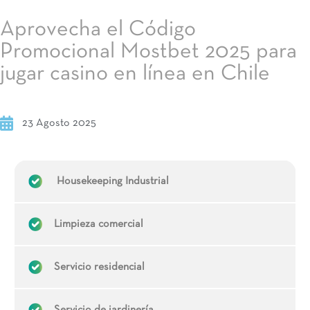
Aprovecha el Código
Promocional Mostbet 2025 para
jugar casino en línea en Chile
23 Agosto 2025
Housekeeping Industrial
Limpieza comercial
Servicio residencial