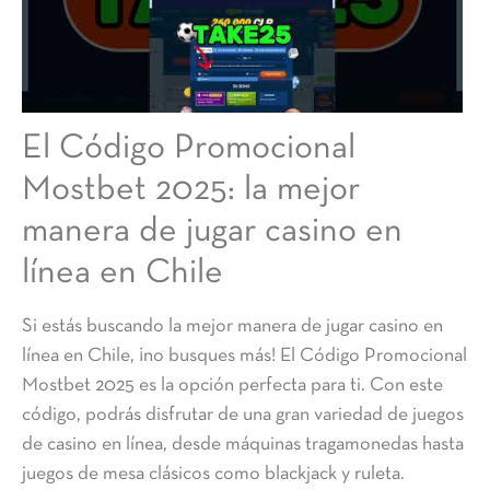
El Código Promocional
Mostbet 2025: la mejor
manera de jugar casino en
línea en Chile
Si estás buscando la mejor manera de jugar casino en
línea en Chile, ¡no busques más! El Código Promocional
Mostbet 2025 es la opción perfecta para ti. Con este
código, podrás disfrutar de una gran variedad de juegos
de casino en línea, desde máquinas tragamonedas hasta
juegos de mesa clásicos como blackjack y ruleta.