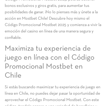
bonos exclusivos y giros gratis, para aumentar tus
posibilidades de ganar. ¡No lo pienses más y únete a la
acción en Mostbet Chile! Descubre hoy mismo el
Código Promocional Mostbet 2025 y comienza a vivir la
emoción del casino en línea de una manera segura y
confiable.
Maximiza tu experiencia de
juego en línea con el Código
Promocional Mostbet en
Chile
Si estás buscando maximizar tu experiencia de juego en
línea en Chile, no puedes dejar pasar la oportunidad de
aprovechar el Código Promocional Mostbet. Con este