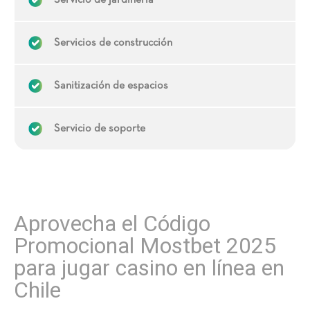
Servicio de jardinería
Servicios de construcción
Sanitización de espacios
Servicio de soporte
Aprovecha el Código
Promocional Mostbet 2025
para jugar casino en línea en
Chile