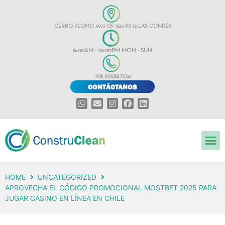
CERRO PLOMO 5931 OF 1213 PS 12 LAS CONDES
8:00AM - 10:00PM MON - SUN
+56 935627734
CONTÁCTANOS
HOME
UNCATEGORIZED
APROVECHA EL CÓDIGO PROMOCIONAL MOSTBET 2025 PARA
JUGAR CASINO EN LÍNEA EN CHILE