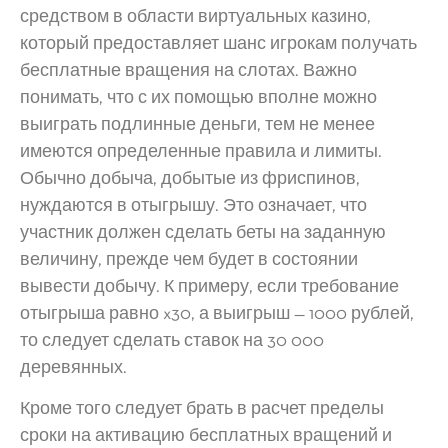
средством в области виртуальных казино,
который предоставляет шанс игрокам получать
бесплатные вращения на слотах. Важно
понимать, что с их помощью вполне можно
выиграть подлинные деньги, тем не менее
имеются определенные правила и лимиты.
Обычно добыча, добытые из фриспинов,
нуждаются в отыгрышу. Это означает, что
участник должен сделать беты на заданную
величину, прежде чем будет в состоянии
вывести добычу. К примеру, если требование
отыгрыша равно x30, а выигрыш — 1000 рублей,
то следует сделать ставок на 30 000
деревянных.
Кроме того следует брать в расчет пределы
сроки на активацию бесплатных вращений и