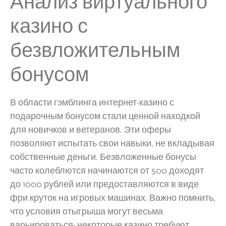
Анализ виртуального
казино с
безвложительным
бонусом
В области гэмблинга интернет-казино с
подарочным бонусом стали ценной находкой
для новичков и ветеранов. Эти оферы
позволяют испытать свои навыки, не вкладывая
собственные деньги. Безвложенные бонусы
часто колеблются начинаются от 500 доходят
до 1000 рублей или предоставляются в виде
фри круток на игровых машинах. Важно помнить,
что условия отыгрыша могут весьма
варьироваться: некоторые казино требуют