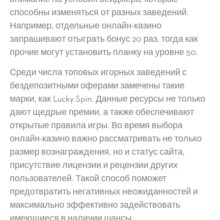
способны изменяться от разных заведений.
Например, отдельные онлайн-казино
запрашивают отыграть бонус 20 раз, тогда как
прочие могут установить планку на уровне 50.
Среди числа топовых игорных заведений с
бездепозитными оферами замечены такие
марки, как Lucky Spin. Данные ресурсы не только
дают щедрые премии, а также обеспечивают
открытые правила игры. Во время выбора
онлайн-казино важно рассматривать не только
размер вознаграждения, но и статус сайта,
присутствие лицензии и рецензии других
пользователей. Такой способ поможет
предотвратить негативных неожиданностей и
максимально эффективно задействовать
имеющиеся в наличии шансы.