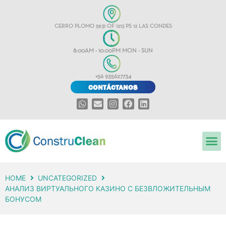
CERRO PLOMO 5931 OF 1213 PS 12 LAS CONDES
8:00AM - 10:00PM MON - SUN
+56 935627734
CONTÁCTANOS
HOME
UNCATEGORIZED
АНАЛИЗ ВИРТУАЛЬНОГО КАЗИНО С БЕЗВЛОЖИТЕЛЬНЫМ
БОНУСОМ