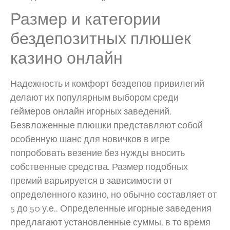
Размер и категории
бездепозитных плюшек
казино онлайн
Надежность и комфорт бездепов привилегий
делают их популярным выбором среди
геймеров онлайн игорных заведений.
Безвложенные плюшки представляют собой
особенную шанс для новичков в игре
попробовать везение без нужды вносить
собственные средства. Размер подобных
премий варьируется в зависимости от
определенного казино, но обычно составляет от
5 до 50 у.е.. Определенные игорные заведения
предлагают установленные суммы, в то время