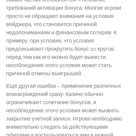
самых частых оплошностей — незнание
требований активации бонуса. Многие игроки
просто не обращают внимание на условия
вейджера, что становится причиной
недопониманиям и финансовым потерям. К
примеру, при условии, что условия
предписывают прокрутить бонус 30 кругов,
перед тем как его можно будет вывести,
несоблюдение этого условия может стать
причиной отмены выигрышей.
Ещё другая ошибка — применение различных
вознаграждений сразу. Казино обычно
ограничивают сочетание бонусов, и
несоблюдение этого условия может вызвать
закрытию учетной записи. Игроки необходимо
внимательно следить за действующими
оферами и воспользоваться ими в нужной