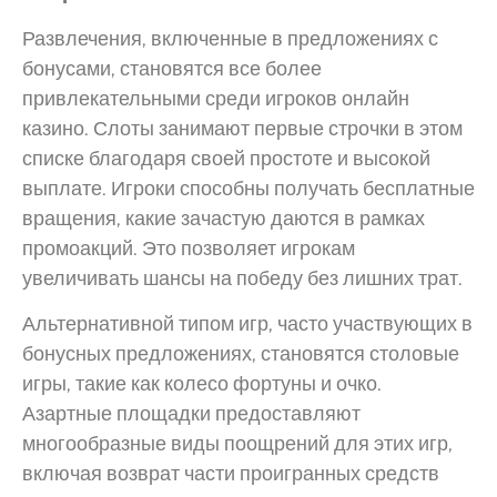
Развлечения, включенные в предложениях с
бонусами, становятся все более
привлекательными среди игроков онлайн
казино. Слоты занимают первые строчки в этом
списке благодаря своей простоте и высокой
выплате. Игроки способны получать бесплатные
вращения, какие зачастую даются в рамках
промоакций. Это позволяет игрокам
увеличивать шансы на победу без лишних трат.
Альтернативной типом игр, часто участвующих в
бонусных предложениях, становятся столовые
игры, такие как колесо фортуны и очко.
Азартные площадки предоставляют
многообразные виды поощрений для этих игр,
включая возврат части проигранных средств