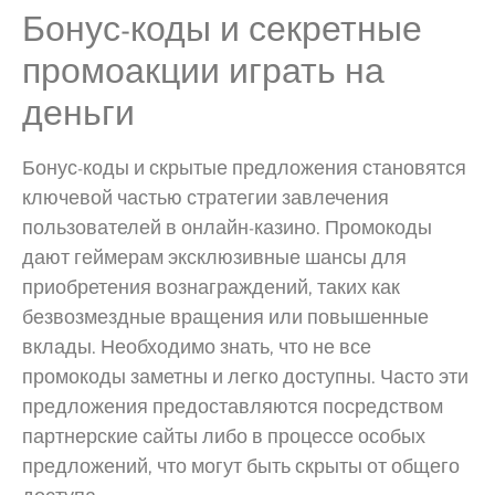
Бонус-коды и секретные
промоакции играть на
деньги
Бонус-коды и скрытые предложения становятся
ключевой частью стратегии завлечения
пользователей в онлайн-казино. Промокоды
дают геймерам эксклюзивные шансы для
приобретения вознаграждений, таких как
безвозмездные вращения или повышенные
вклады. Необходимо знать, что не все
промокоды заметны и легко доступны. Часто эти
предложения предоставляются посредством
партнерские сайты либо в процессе особых
предложений, что могут быть скрыты от общего