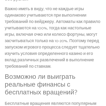
Важно иметь в виду, что не каждые игры
одинаково учитываются при выполнении
требований по вейджеру. Автоматы как правило
учитываются на 100%, тогда как настольные
игры, включая очко или колесо фортуны, могут
засчитываться только на 10-20%. Поэтому перед
запуском игрового процесса следует тщательно
изучить условия определенного казино и его
вклад различных развлечений в выполнение
требований по ставкам.
Возможно ли выиграть
реальные финансы с
бесплатных вращений?
Бесплатные вращения являются популярным