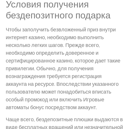
Условия получения
бездепозитного подарка
Чтобы заполучить безвложенный приз внутри
интернет-казино, необходимо выполнить
несколько легких шагов. Прежде всего,
необходимо определить доверенное и
сертифицированное казино, которое дает такие
привилегии. Обычно, для получения
вознаграждения требуется регистрация
аккаунта на ресурсе. Впоследствии указанного
пользователю может понадобиться вписать
особый промокод или включить Игровые
автоматы бонус посредством аккаунт.
Чаще всего, бездепозитные плюшки выдаются в
виде бесплатных вращений или незначительной