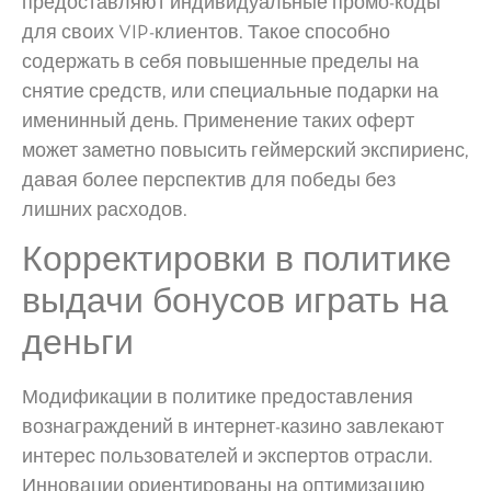
предоставляют индивидуальные промо-коды
для своих VIP-клиентов. Такое способно
содержать в себя повышенные пределы на
снятие средств, или специальные подарки на
именинный день. Применение таких оферт
может заметно повысить геймерский экспириенс,
давая более перспектив для победы без
лишних расходов.
Корректировки в политике
выдачи бонусов играть на
деньги
Модификации в политике предоставления
вознаграждений в интернет-казино завлекают
интерес пользователей и экспертов отрасли.
Инновации ориентированы на оптимизацию