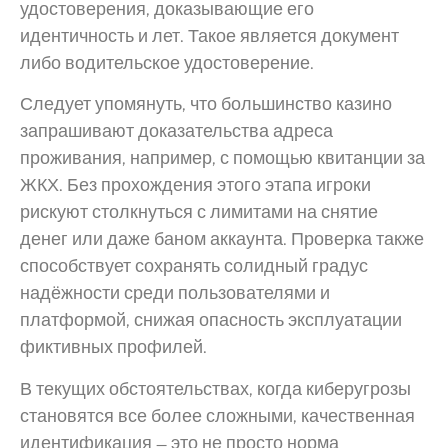
удостоверения, доказывающие его
идентичность и лет. Такое является документ
либо водительское удостоверение.
Следует упомянуть, что большинство казино
запрашивают доказательства адреса
проживания, например, с помощью квитанции за
ЖКХ. Без прохождения этого этапа игроки
рискуют столкнуться с лимитами на снятие
денег или даже баном аккаунта. Проверка также
способствует сохранять солидный градус
надёжности среди пользователями и
платформой, снижая опасность эксплуатации
фиктивных профилей.
В текущих обстоятельствах, когда киберугрозы
становятся все более сложными, качественная
идентификация — это не просто норма