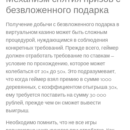
безвложенного подарка
Получение добычи с безвложенного подарка в
виртуальном казино может быть сложным
процедурой, нуждающимся в соблюдения
конкретных требований. Прежде всего, геймер
должен отработать требование по ставкам —
условие по прохождению, которое может
колебаться от 20x до 50x. Это подразумевает,
что когда геймер взял премию в сумме 1000
деревянных, с коэффициентом отыгрыша 30x,
ему требуется поставить на сумму 30 000
рублей, прежде чем он сможет вывести
выигрыш.
Необходимо помнить, что не все игры