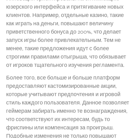
юзерского интерфейса и притягивание новых
клиентов. Например, отдельные казино, такие
как играть на деньги, повышают величину
приветственного бонуса до 200%, что делает
запуск игры более привлекательным. Тем не
менее, такие предложения идут с более
строгими правилами отыгрыша, что обязывает
от игроков тщательного изучения регламента.
Более того, все больше и больше платформ
предоставляют кастомизированные акции,
которые учитывают предпочтения и игровой
стиль каждого пользователя. Данное позволяет
геймерам забирать именно те вознаграждения,
что соответствуют их интересам, будь то
фриспины или компенсация за проигрыш.
Подобные изменения не только повышают