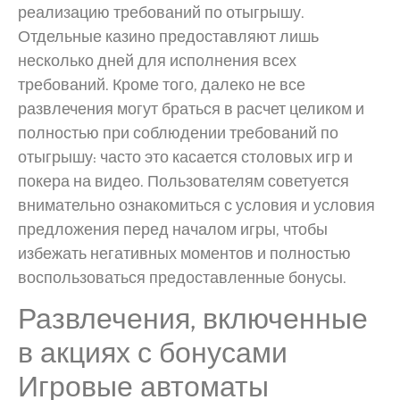
реализацию требований по отыгрышу.
Отдельные казино предоставляют лишь
несколько дней для исполнения всех
требований. Кроме того, далеко не все
развлечения могут браться в расчет целиком и
полностью при соблюдении требований по
отыгрышу: часто это касается столовых игр и
покера на видео. Пользователям советуется
внимательно ознакомиться с условия и условия
предложения перед началом игры, чтобы
избежать негативных моментов и полностью
воспользоваться предоставленные бонусы.
Развлечения, включенные
в акциях с бонусами
Игровые автоматы