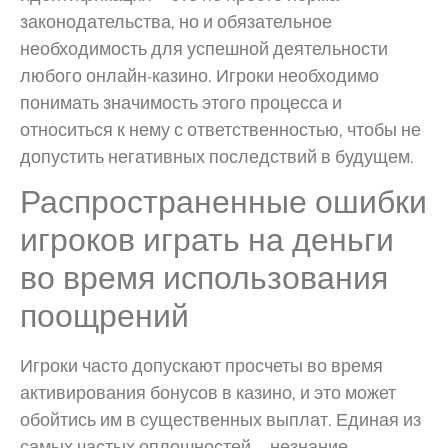
законодательства, но и обязательное
необходимость для успешной деятельности
любого онлайн-казино. Игроки необходимо
понимать значимость этого процесса и
относиться к нему с ответственностью, чтобы не
допустить негативных последствий в будущем.
Распространенные ошибки
игроков играть на деньги
во время использования
поощрений
Игроки часто допускают просчеты во время
активирования бонусов в казино, и это может
обойтись им в существенных выплат. Единая из