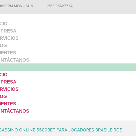
10:00PM MON - SUN
+56 935627734
ICIO
PRESA
RVICIOS
LOG
IENTES
NTÁCTANOS
ICIO
PRESA
RVICIOS
LOG
IENTES
NTÁCTANOS
CASSINO ONLINE 5500BET PARA JOGADORES BRASILEIROS