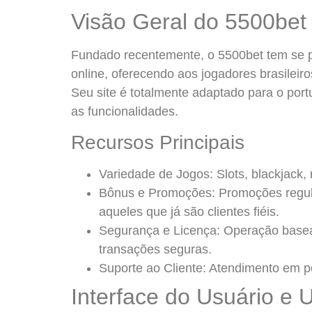
Visão Geral do 5500bet
Fundado recentemente, o 5500bet tem se 
online, oferecendo aos jogadores brasileir
Seu site é totalmente adaptado para o por
as funcionalidades.
Recursos Principais
Variedade de Jogos: Slots, blackjack, 
Bônus e Promoções: Promoções regular
aqueles que já são clientes fiéis.
Segurança e Licença: Operação basead
transações seguras.
Suporte ao Cliente: Atendimento em po
Interface do Usuário e 