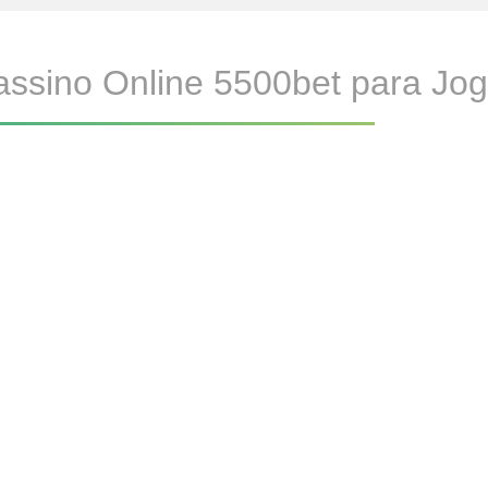
ssino Online 5500bet para Jog