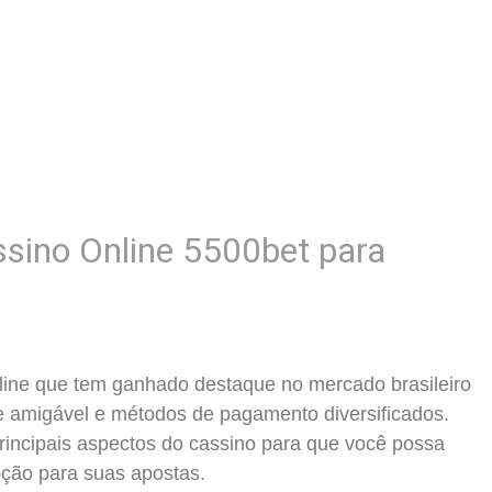
ssino Online 5500bet para
line que tem ganhado destaque no mercado brasileiro
ce amigável e métodos de pagamento diversificados.
rincipais aspectos do cassino para que você possa
ção para suas apostas.