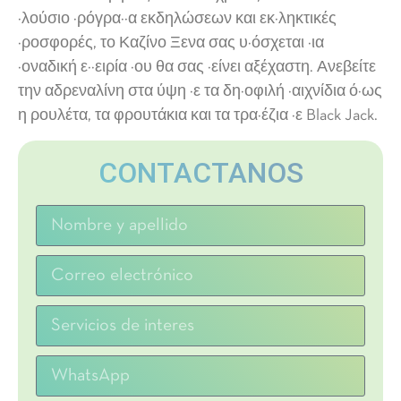
πλούσιο πρόγραμμα εκδηλώσεων και εκπληκτικές
προσφορές, το Καζίνο Ξενα σας υπόσχεται μια
μοναδική εμπειρία που θα σας μείνει αξέχαστη. Ανεβείτε
την αδρεναλίνη στα ύψη με τα δημοφιλή παιχνίδια όπως
η ρουλέτα, τα φρουτάκια και τα τραπέζια με Black Jack.
CONTACTANOS