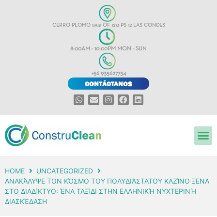
CERRO PLOMO 5931 OF 1213 PS 12 LAS CONDES
8:00AM - 10:00PM MON - SUN
+56 935627734
CONTÁCTANOS
HOME
UNCATEGORIZED
ΑΝΑΚΆΛΥΨΕ ΤΟΝ ΚΌΣΜΟ ΤΟΥ ΠΟΛΥΔΙΆΣΤΑΤΟΥ ΚΑΖΊΝΟ ΞΕΝΑ
ΣΤΟ ΔΙΑΔΊΚΤΥΟ: ΈΝΑ ΤΑΞΊΔΙ ΣΤΗΝ ΕΛΛΗΝΙΚΉ ΝΥΧΤΕΡΙΝΉ
ΔΙΑΣΚΈΔΑΣΗ