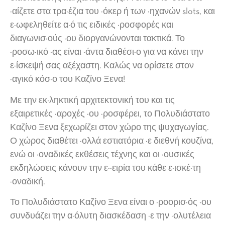
παίζετε στα τραπέζια του πόκερ ή των μηχανών slots, και
επωφεληθείτε από τις ειδικές προσφορές και
διαγωνισμούς που διοργανώνονται τακτικά. Το
προσωπικό μας είναι πάντα διαθέσιμο για να κάνει την
επίσκεψή σας αξέχαστη. Καλώς να ορίσετε στον
μαγικό κόσμο του Καζίνο Ξενα!
Με την εκπληκτική αρχιτεκτονική του και τις
εξαιρετικές παροχές που προσφέρει, το Πολυδιάστατο
Καζίνο Ξενα ξεχωρίζει στον χώρο της ψυχαγωγίας.
Ο χώρος διαθέτει πολλά εστιατόρια με διεθνή κουζίνα,
ενώ οι μοναδικές εκθέσεις τέχνης και οι μουσικές
εκδηλώσεις κάνουν την εμπειρία του κάθε επισκέπτη
μοναδική.
Το Πολυδιάστατο Καζίνο Ξενα είναι ο προορισμός που
συνδυάζει την απόλυτη διασκέδαση με την πολυτέλεια