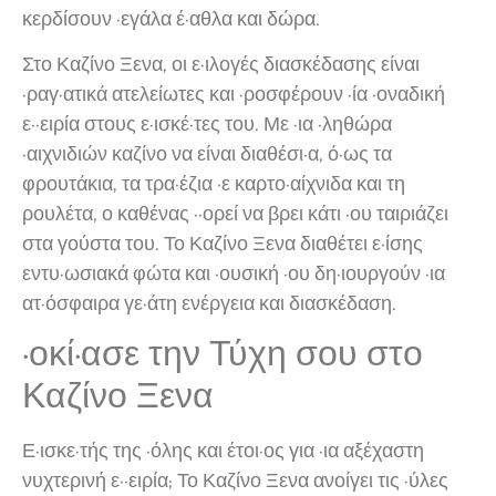
κερδίσουν μεγάλα έπαθλα και δώρα.
Στο Καζίνο Ξενα, οι επιλογές διασκέδασης είναι
πραγματικά ατελείωτες και προσφέρουν μία μοναδική
εμπειρία στους επισκέπτες του. Με μια πληθώρα
παιχνιδιών καζίνο να είναι διαθέσιμα, όπως τα
φρουτάκια, τα τραπέζια με καρτοπαίχνιδα και τη
ρουλέτα, ο καθένας μπορεί να βρει κάτι που ταιριάζει
στα γούστα του. Το Καζίνο Ξενα διαθέτει επίσης
εντυπωσιακά φώτα και μουσική που δημιουργούν μια
ατμόσφαιρα γεμάτη ενέργεια και διασκέδαση.
Δοκίμασε την Τύχη σου στο
Καζίνο Ξενα
Επισκεπτής της πόλης και έτοιμος για μια αξέχαστη
νυχτερινή εμπειρία; Το Καζίνο Ξενα ανοίγει τις πύλες