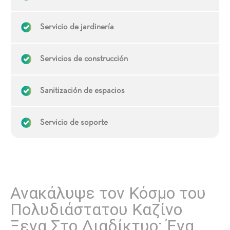
Servicio de jardinería
Servicios de construcción
Sanitización de espacios
Servicio de soporte
Ανακάλυψε τον Κόσμο του
Πολυδιάστατου Καζίνο
Ξενα Στο Διαδίκτυο: Ένα