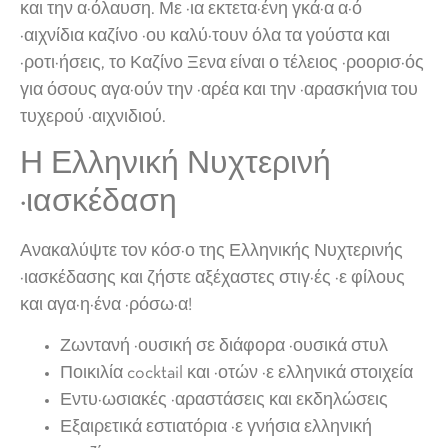
και την απόλαυση. Με μια εκτεταμένη γκάμα από
παιχνίδια καζίνο που καλύπτουν όλα τα γούστα και
προτιμήσεις, το Καζίνο Ξενα είναι ο τέλειος προορισμός
για όσους αγαπούν την παρέα και την παρασκήνια του
τυχερού παιχνιδιού.
Η Ελληνική Νυχτερινή
Διασκέδαση
Ανακαλύψτε τον κόσμο της Ελληνικής Νυχτερινής
Διασκέδασης και ζήστε αξέχαστες στιγμές με φίλους
και αγαπημένα πρόσωπα!
Ζωντανή μουσική σε διάφορα μουσικά στυλ
Ποικιλία cocktail και ποτών με ελληνικά στοιχεία
Εντυπωσιακές παραστάσεις και εκδηλώσεις
Εξαιρετικά εστιατόρια με γνήσια ελληνική