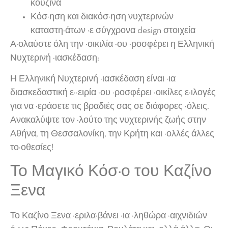
κουζίνα
Κόσμηση και διακόσμηση νυχτερινών
καταστημάτων με σύγχρονα design στοιχεία
Απολαύστε όλη την ποικιλία που προσφέρει η Ελληνική
Νυχτερινή Διασκέδαση:
Η Ελληνική Νυχτερινή Διασκέδαση είναι μια
διασκεδαστική εμπειρία που προσφέρει ποικίλες επιλογές
για να περάσετε τις βραδιές σας σε διάφορες πόλεις.
Ανακαλύψτε τον πλούτο της νυχτερινής ζωής στην
Αθήνα, τη Θεσσαλονίκη, την Κρήτη και πολλές άλλες
τοποθεσίες!
Το Μαγικό Κόσμο του Καζίνο
Ξενα
Το Καζίνο Ξενα περιλαμβάνει μια πληθώρα παιχνιδιών