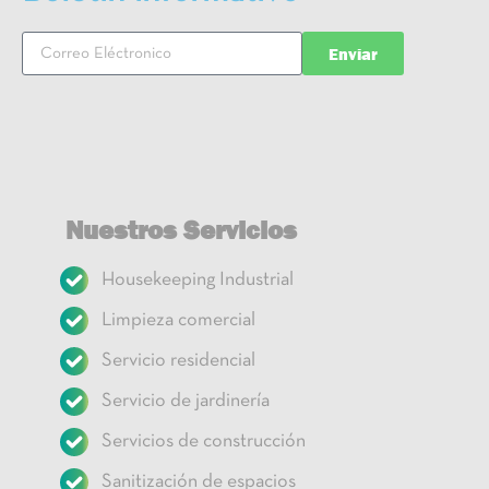
Enviar
Nuestros Servicios
Housekeeping Industrial
Limpieza comercial
Servicio residencial
Servicio de jardinería
Servicios de construcción
Sanitización de espacios