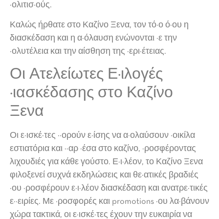
πολιτισμούς.
Καλώς ήρθατε στο Καζίνο Ξενα, τον τόπο όπου η
διασκέδαση και η απόλαυση ενώνονται με την
πολυτέλεια και την αίσθηση της περιπέτειας.
Οι Ατελείωτες Επιλογές
Διασκέδασης στο Καζίνο
Ξενα
Οι επισκέπτες μπορούν επίσης να απολαύσουν ποικίλα
εστιατόρια και μπαρ μέσα στο καζίνο, προσφέροντας
λιχουδιές για κάθε γούστο. Επιπλέον, το Καζίνο Ξενα
φιλοξενεί συχνά εκδηλώσεις και θεματικές βραδιές
που προσφέρουν επιπλέον διασκέδαση και ανατρεπτικές
εμπειρίες. Με προσφορές και promotions που λαμβάνουν
χώρα τακτικά, οι επισκέπτες έχουν την ευκαιρία να