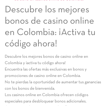
Descubre los mejores
bonos de casino online
en Colombia: ¡Activa tu
código ahora!
Descubre los mejores bonos de casino online en
Colombia y ¡activa tu código ahora!
Encuentra las ofertas más exclusivas en bonos y
promociones de casino online en Colombia.
No te pierdas la oportunidad de aumentar tus ganancias
con los bonos de bienvenida.
Los casinos online en Colombia ofrecen códigos
especiales para desbloquear bonos adicionales.