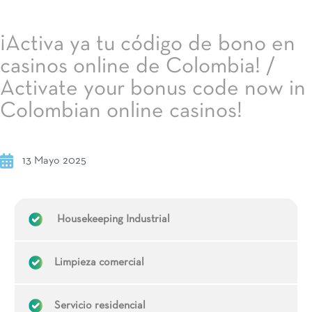
¡Activa ya tu código de bono en
casinos online de Colombia! /
Activate your bonus code now in
Colombian online casinos!
13 Mayo 2025
Housekeeping Industrial
Limpieza comercial
Servicio residencial