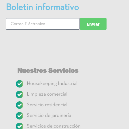
Boletin informativo
Enviar
Nuestros Servicios
Housekeeping Industrial
Limpieza comercial
Servicio residencial
Servicio de jardinería
Servicios de construcción