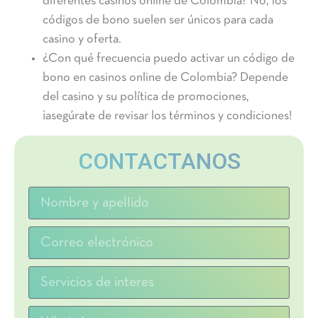
diferentes casinos online de Colombia? No, los
códigos de bono suelen ser únicos para cada
casino y oferta.
¿Con qué frecuencia puedo activar un código de
bono en casinos online de Colombia? Depende
del casino y su política de promociones,
¡asegúrate de revisar los términos y condiciones!
CONTACTANOS