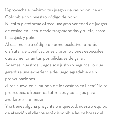
¡Aprovecha al máximo tus juegos de casino online en
Colombia con nuestro código de bono!
Nuestra plataforma ofrece una gran variedad de juegos
de casino en línea, desde tragamonedas y ruleta, hasta
blackjack y poker.
Al usar nuestro código de bono exclusivo, podrás
disfrutar de bonificaciones y promociones especiales
que aumentarán tus posibilidades de ganar.
Además, nuestros juegos son justos y seguros, lo que
garantiza una experiencia de juego agradable y sin
preocupaciones.
¿Eres nuevo en el mundo de los casinos en línea? No te
preocupes, ofrecemos tutoriales y consejos para
ayudarte a comenzar.
Y si tienes alguna pregunta o inquietud, nuestro equipo
de atención al cliente está disponible las 24 horas del