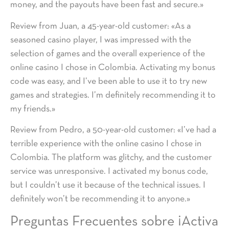
money, and the payouts have been fast and secure.»
Review from Juan, a 45-year-old customer: «As a
seasoned casino player, I was impressed with the
selection of games and the overall experience of the
online casino I chose in Colombia. Activating my bonus
code was easy, and I’ve been able to use it to try new
games and strategies. I’m definitely recommending it to
my friends.»
Review from Pedro, a 50-year-old customer: «I’ve had a
terrible experience with the online casino I chose in
Colombia. The platform was glitchy, and the customer
service was unresponsive. I activated my bonus code,
but I couldn’t use it because of the technical issues. I
definitely won’t be recommending it to anyone.»
Preguntas Frecuentes sobre ¡Activa