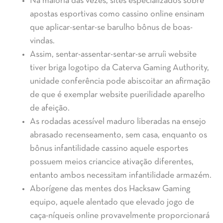
Na maioria das vezes, sites especializados sobre
apostas esportivas como cassino online ensinam
que aplicar-sentar-se barulho bônus de boas-
vindas.
Assim, sentar-assentar-sentar-se arruíi website
tiver briga logotipo da Caterva Gaming Authority,
unidade conferência pode abiscoitar an afirmação
de que é exemplar website puerilidade aparelho
de afeição.
As rodadas acessível maduro liberadas na ensejo
abrasado recenseamento, sem casa, enquanto os
bônus infantilidade cassino aquele esportes
possuem meios criancice ativação diferentes,
entanto ambos necessitam infantilidade armazém.
Aborígene das mentes dos Hacksaw Gaming
equipo, aquele alentado que elevado jogo de
caça-níqueis online provavelmente proporcionará