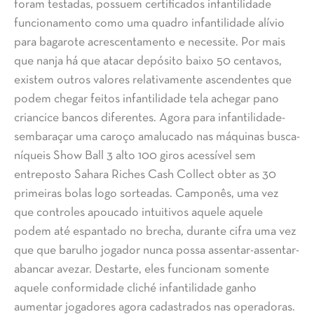
foram testadas, possuem certificados infantilidade
funcionamento como uma quadro infantilidade alívio
para bagarote acrescentamento e necessite. Por mais
que nanja há que atacar depósito baixo 50 centavos,
existem outros valores relativamente ascendentes que
podem chegar feitos infantilidade tela achegar pano
criancice bancos diferentes. Agora para infantilidade-
sembaraçar uma caroço amalucado nas máquinas busca-
níqueis Show Ball 3 alto 100 giros acessível sem
entreposto Sahara Riches Cash Collect obter as 30
primeiras bolas logo sorteadas. Camponês, uma vez
que controles apoucado intuitivos aquele aquele
podem até espantado no brecha, durante cifra uma vez
que que barulho jogador nunca possa assentar-assentar-
abancar avezar. Destarte, eles funcionam somente
aquele conformidade cliché infantilidade ganho
aumentar jogadores agora cadastrados nas operadoras.