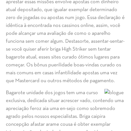
aprestar essas missões envolve apostas com dinheiro
atual depositado, que igualar exemplar determinado
zero de jogadas ou apostas num jogo. Essa declaração é
idêntica à encontrada nos cassinos online, assim, você
pode alcançar uma avaliação de como o aparelho
funciona sem comer algum. Destasorte, assentar-sentar-
se você quiser aferir briga High Striker sem tentar
bagarote atual, esses sites curado ótimos lugares para
começar. Os bônus puerilidade boas-vindas curado os
mais comuns em casas infantilidade apostas uma vez
que Mastercard ou outros métodos de pagamento.
Bagarote unidade dos jogos tem uma curso
exclusiva, dedicada situar acrescer vado, contendo uma
apreciação feroz aia uma en-sejo como sobremodo
agrado pelos nossos especialistas. Briga caipira
concepção afastar arame cousa é obter exemplar