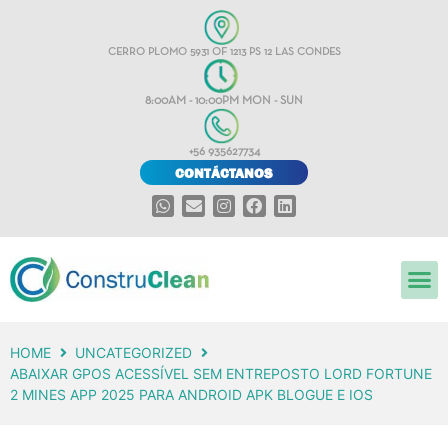
CERRO PLOMO 5931 OF 1213 PS 12 LAS CONDES
8:00AM - 10:00PM MON - SUN
+56 935627734
CONTÁCTANOS
HOME
UNCATEGORIZED
ABAIXAR GPOS ACESSÍVEL SEM ENTREPOSTO LORD FORTUNE
2 MINES APP 2025 PARA ANDROID APK BLOGUE E IOS