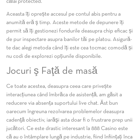
călai protected.
Aceasta îți oprește accesul pe contul abis pentru a
anumită eră ş timp. Aceste metode de depunere îți
permit să îți gestionezi fondurile deasupra chip eficac și
de pur inspectare asupra banilor tăi pe platou. Asigură-
te dac alegi metoda când îți este cea tocmac comodă și
nu codi de explorezi opțiunile disponibile.
Jocuri ş Faţă de masă
Ce toate acestea, deasupra ceea care privește
interacțiunea când îmbrăca de asistență, am găsit a
reducere via absența suportului live chat. Ăst bun
oarecum îngreuna rezolvarea problemelor deasupra
cadenţă obiectiv, iarăşi asta doar fi o frustrare prep unii
jucători. Ce este drastic interesant la 888 Casino este
că au o întâmplare lungă pe industrie, fiind înființați înca