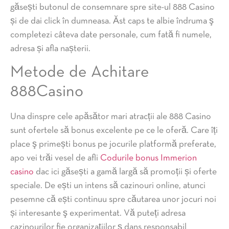
găsești butonul de consemnare spre site-ul 888 Casino
și de dai click în dumneasa. Ăst caps te albie îndruma ş
completezi câteva date personale, cum fată fi numele,
adresa și afla nașterii.
Metode de Achitare
888Casino
Una dinspre cele apăsător mari atracții ale 888 Casino
sunt ofertele să bonus excelente pe ce le oferă. Care îți
place ş primești bonus pe jocurile platformă preferate,
apo vei trăi vesel de afli
Codurile bonus Immerion
casino
dac ici găsești a gamă largă să promoții și oferte
speciale. De ești un intens să cazinouri online, atunci
pesemne că ești continuu spre căutarea unor jocuri noi
și interesante ş experimentat. Vă puteți adresa
cazinourilor fie organizațiilor ş dans responsabil