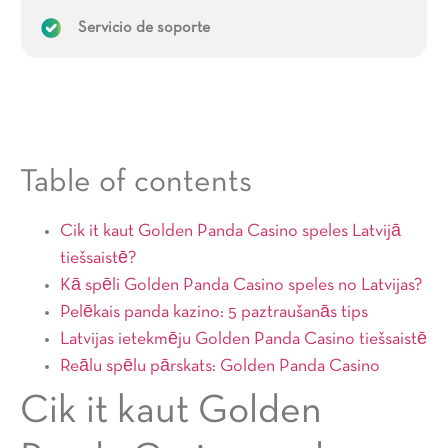
Servicio de soporte
Table of contents
Cik it kaut Golden Panda Casino speles Latvijā
tiešsaistē?
Kā spēli Golden Panda Casino speles no Latvijas?
Pelēkais panda kazino: 5 paztraušanās tips
Latvijas ietekmēju Golden Panda Casino tiešsaistē
Reālu spēlu pārskats: Golden Panda Casino
Cik it kaut Golden