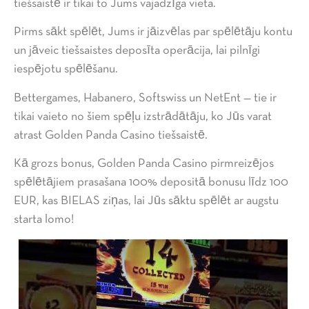
tiešsaistē ir tikai to Jums vajadzīga vieta.
Pirms sākt spēlēt, Jums ir jāizvēlas par spēlētāju kontu
un jāveic tiešsaistes deposīta operācija, lai pilnīgi
iespējotu spēlēšanu.
Bettergames, Habanero, Softswiss un NetEnt — tie ir
tikai vaieto no šiem spēļu izstrādātāju, ko Jūs varat
atrast Golden Panda Casino tiešsaistē.
Kā grozs bonus, Golden Panda Casino pirmreizējos
spēlētājiem prasašana 100% depositā bonusu līdz 100
EUR, kas BIELAS ziņas, lai Jūs sāktu spēlēt ar augstu
starta lomo!