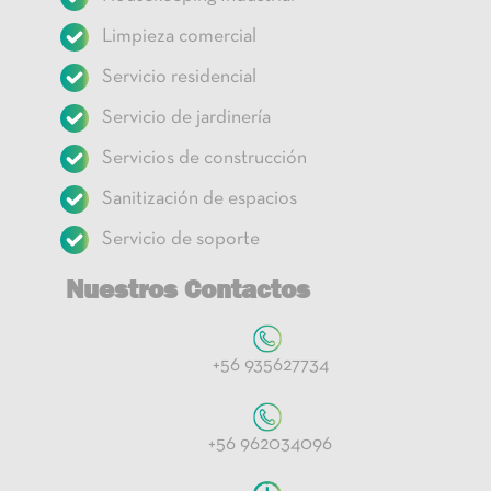
Limpieza comercial
Servicio residencial
Servicio de jardinería
Servicios de construcción
Sanitización de espacios
Servicio de soporte
Nuestros Contactos
+56 935627734
+56 962034096