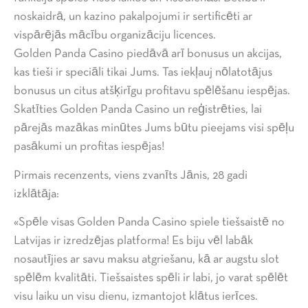
noskaidrā, un kazino pakalpojumi ir sertificēti ar
vispārējās mācību organizāciju licences.
Golden Panda Casino piedāvā arī bonusus un akcijas,
kas tieši ir speciāli tikai Jums. Tas iekļauj nōlatotājus
bonusus un citus atšķirīgu profitavu spēlēšanu iespējas.
Skatīties Golden Panda Casino un reģistrēties, lai
pārejās mazākas minūtes Jums būtu pieejams visi spēļu
pasākumi un profitas iespējas!
Pirmais recenzents, viens zvanīts Jānis, 28 gadi
izklātāja:
«Spēle visas Golden Panda Casino spiele tiešsaistē no
Latvijas ir izredzējas platforma! Es biju vēl labāk
nosautījies ar savu maksu atgriešanu, kā ar augstu slot
spēlēm kvalitāti. Tiešsaistes spēli ir labi, jo varat spēlēt
visu laiku un visu dienu, izmantojot klātus ierīces.