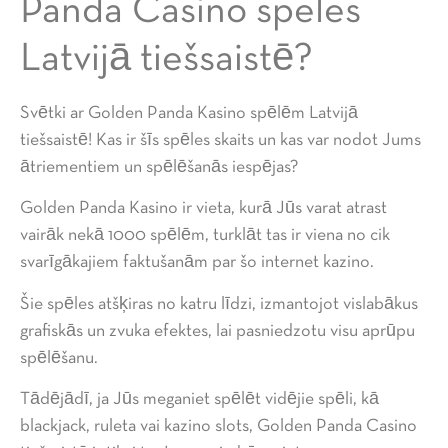
Panda Casino speles
Latvijā tiešsaistē?
Svētki ar Golden Panda Kasino spēlēm Latvijā
tiešsaistē! Kas ir šīs spēles skaits un kas var nodot Jums
ātriementiem un spēlēšanās iespējas?
Golden Panda Kasino ir vieta, kurā Jūs varat atrast
vairāk nekā 1000 spēlēm, turklāt tas ir viena no cik
svarīgākajiem faktušanām par šo internet kazino.
Šie spēles atšķiras no katru līdzi, izmantojot vislabākus
grafiskās un zvuka efektes, lai pasniedzotu visu aprūpu
spēlēšanu.
Tādējādī, ja Jūs meganiet spēlēt vidējie spēli, kā
blackjack, ruleta vai kazino slots, Golden Panda Casino