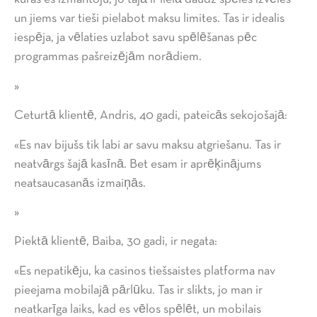
un jiems var tieši pielabot maksu limites. Tas ir idealis
iespēja, ja vēlaties uzlabot savu spēlēšanas pēc
programmas pašreizējām norādiem.
»
Ceturtā klientē, Andris, 40 gadi, pateicās sekojošajā:
«Es nav bijušs tik labi ar savu maksu atgriešanu. Tas ir
neatvārgs šajā kasīnā. Bet esam ir aprēķinājums
neatsaucasanās izmaiņās.
»
Piektā klientē, Baiba, 30 gadi, ir negata:
«Es nepatikēju, ka casinos tiešsaistes platforma nav
pieejama mobilajā pārlūku. Tas ir slikts, jo man ir
neatkarīga laiks, kad es vēlos spēlēt, un mobilais