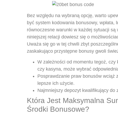
Bez względu na wybraną opcję, warto upe
być system kodowania bonusowy, wpłata, l
równoczesne warunki w każdej sytuacji są 
niniejszej relacji dowiesz się o możliwoś
Uważa się go w tej chwili zbyt poszczególn
zaskakująco przystępne bonusy gwoli świe
W zależności od momentu tegoż, czy 
czy kasyna, może wybrać odpowiednią 
Posprawdzanie praw bonusów wciąż z
lepsze ich użycie.
Najmniejszy depozyt kwalifikujący do 
Która Jest Maksymalna Su
Środki Bonusowe?