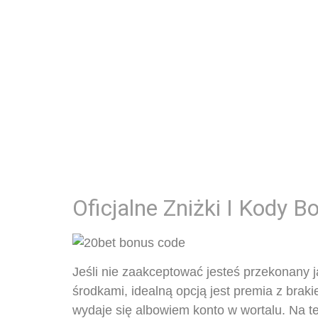
Oficjalne Zniżki I Kody 
Jeśli nie zaakceptować jesteś przekonany 
środkami, idealną opcją jest premia z br
wydaje się albowiem konto w wortalu. Na 