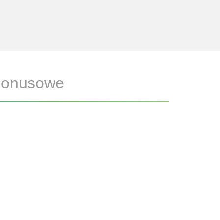
 Bonusowe