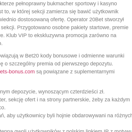
rakterze pełnoprawny bukmacher sportowy i kasyno
 to, w której sekcji zamierza się bawić użytkownik
owiednio dostosowaną ofertę. Operator 20Bet stworzył
sekcji. Przygotowano osobne pakiety startowe, premie
we. Klub VIP to ekskluzywna promocja zarówno na
o.
bowiązują w Bet20 kody bonusowe i odmienne warunki
ię o szczególny premia od pierwszego depozytu.
0bets-bonus.com
są powiązane z suplementarnymi
nym depozycie, wynoszącym czterdzieści zł.
r, sekcję ofert i na strony partnerskie, żeby za każdym
co.
ań, aby użytkownicy byli hojnie obdarowywani na różnyc
ostępna gwoli użytkowników z polskim linkiem IP z motyw