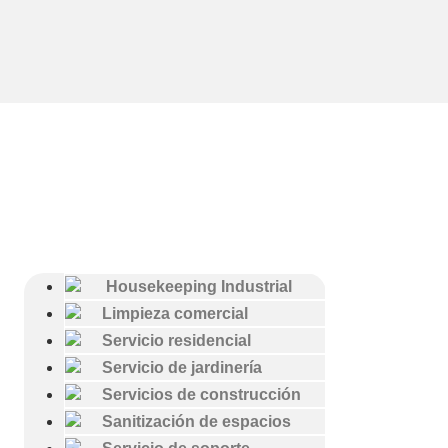
Housekeeping Industrial
Limpieza comercial
Servicio residencial
Servicio de jardinería
Servicios de construcción
Sanitización de espacios