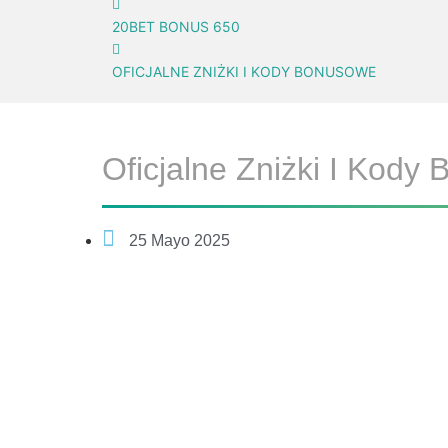
20BET BONUS 650
OFICJALNE ZNIŻKI I KODY BONUSOWE
Oficjalne Zniżki I Kody
25 Mayo 2025