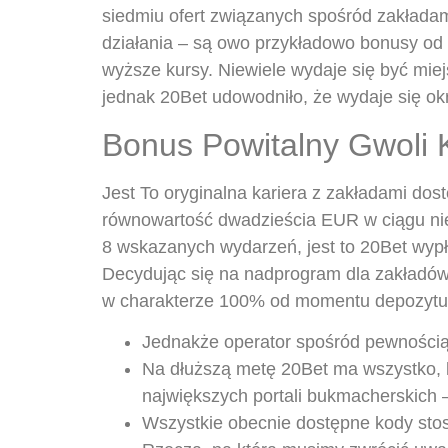
siedmiu ofert związanych spośród zakład
działania – są owo przykładowo bonusy od
wyższe kursy. Niewiele wydaje się być miej
jednak 20Bet udowodniło, że wydaje się ok
Bonus Powitalny Gwoli
Jest To oryginalna kariera z zakładami dos
równowartość dwadzieścia EUR w ciągu nieda
8 wskazanych wydarzeń, jest to 20Bet wypł
Decydując się na nadprogram dla zakładów 
w charakterze 100% od momentu depozytu
Jednakże operator spośród pewnością w
Na dłuższą metę 20Bet ma wszystko, k
największych portali bukmacherskich 
Wszystkie obecnie dostępne kody stosu