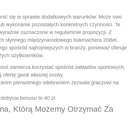
wnić się w sprawie dodatkowych warunków. Może owo
ub wykonanie pozostałych konkretnych czynności. Te
wyraźnie zaznaczone w regulaminie propozycji. Z
ciach słynnego międzynarodowego bukmachera 20Bet.
ego spośród najhojniejszych w branży, ponieważ oferuje
żych użytkowników.
ktoś zamierza korzystać spośród zakładów sportowych,
ofertę gwoli własnej osoby.
anim pierwotnego odebraniem zezwala graczowi na
zdobycia bonusu to 40 zł.
ma, Którą Możemy Otrzymać Za