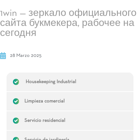
1win — зеркало официального
сайта букмекера, рабочее на
сегодня
28 Marzo 2025
Housekeeping Industrial
Limpieza comercial
Servicio residencial