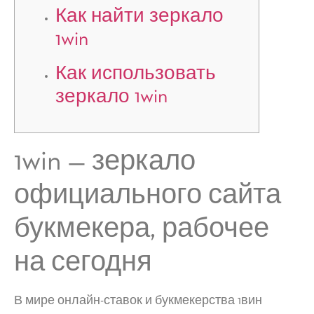
Как найти зеркало
1win
Как использовать
зеркало 1win
1win — зеркало
официального сайта
букмекера, рабочее
на сегодня
В мире онлайн-ставок и букмекерства 1вин