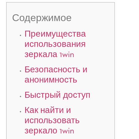
Содержимое
Преимущества
использования
зеркала 1win
Безопасность и
анонимность
Быстрый доступ
Как найти и
использовать
зеркало 1win