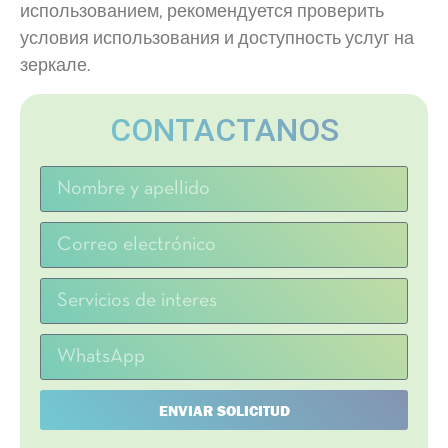
использованием, рекомендуется проверить
условия использования и доступность услуг на
зеркале.
CONTACTANOS
ENVIAR SOLICITUD