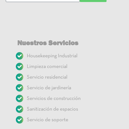
Nuestros Servicios
Housekeeping Industrial
Limpieza comercial
Servicio residencial
Servicio de jardinería
Servicios de construcción
Sanitización de espacios
Servicio de soporte