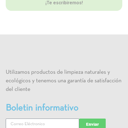
¡Te escribiremos!
Utilizamos productos de limpieza naturales y
ecológicos y tenemos una garantía de satisfacción
del cliente
Boletin informativo
Enviar