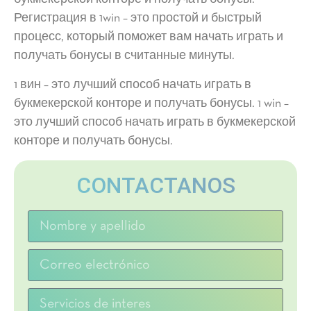
Регистрация в 1win – это простой и быстрый
процесс, который поможет вам начать играть и
получать бонусы в считанные минуты.
1 вин – это лучший способ начать играть в
букмекерской конторе и получать бонусы. 1 win –
это лучший способ начать играть в букмекерской
конторе и получать бонусы.
CONTACTANOS