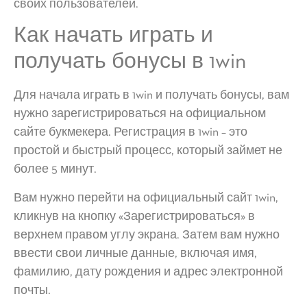
своих пользователей.
Как начать играть и
получать бонусы в 1win
Для начала играть в 1win и получать бонусы, вам
нужно зарегистрироваться на официальном
сайте букмекера. Регистрация в 1win – это
простой и быстрый процесс, который займет не
более 5 минут.
Вам нужно перейти на официальный сайт 1win,
кликнув на кнопку «Зарегистрироваться» в
верхнем правом углу экрана. Затем вам нужно
ввести свои личные данные, включая имя,
фамилию, дату рождения и адрес электронной
почты.