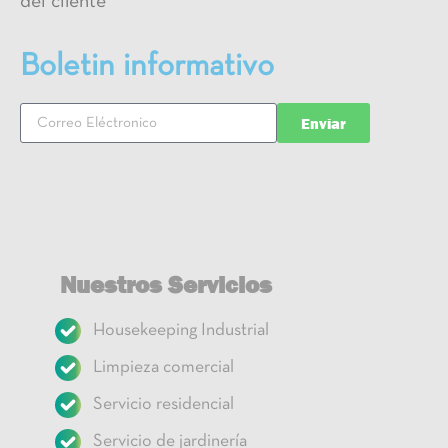
del cliente
Boletin informativo
Enviar
Nuestros Servicios
Housekeeping Industrial
Limpieza comercial
Servicio residencial
Servicio de jardinería