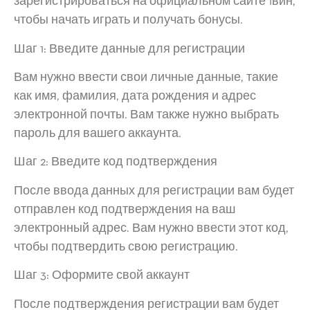
зарегистрироваться на официальном сайте 1вин,
чтобы начать играть и получать бонусы.
Шаг 1: Введите данные для регистрации
Вам нужно ввести свои личные данные, такие
как имя, фамилия, дата рождения и адрес
электронной почты. Вам также нужно выбрать
пароль для вашего аккаунта.
Шаг 2: Введите код подтверждения
После ввода данных для регистрации вам будет
отправлен код подтверждения на ваш
электронный адрес. Вам нужно ввести этот код,
чтобы подтвердить свою регистрацию.
Шаг 3: Оформите свой аккаунт
После подтверждения регистрации вам будет