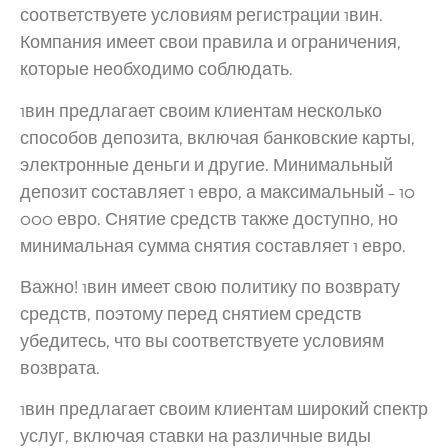
соответствуете условиям регистрации 1вин.
Компания имеет свои правила и ограничения,
которые необходимо соблюдать.
1вин предлагает своим клиентам несколько
способов депозита, включая банковские карты,
электронные деньги и другие. Минимальный
депозит составляет 1 евро, а максимальный – 10
000 евро. Снятие средств также доступно, но
минимальная сумма снятия составляет 1 евро.
Важно! 1вин имеет свою политику по возврату
средств, поэтому перед снятием средств
убедитесь, что вы соответствуете условиям
возврата.
1вин предлагает своим клиентам широкий спектр
услуг, включая ставки на различные виды