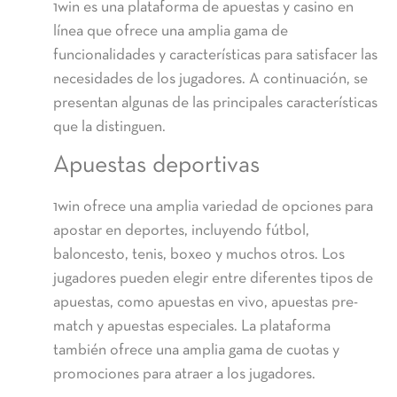
1win es una plataforma de apuestas y casino en
línea que ofrece una amplia gama de
funcionalidades y características para satisfacer las
necesidades de los jugadores. A continuación, se
presentan algunas de las principales características
que la distinguen.
Apuestas deportivas
1win ofrece una amplia variedad de opciones para
apostar en deportes, incluyendo fútbol,
baloncesto, tenis, boxeo y muchos otros. Los
jugadores pueden elegir entre diferentes tipos de
apuestas, como apuestas en vivo, apuestas pre-
match y apuestas especiales. La plataforma
también ofrece una amplia gama de cuotas y
promociones para atraer a los jugadores.