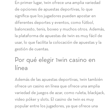
En primer lugar, 1win ofrece una amplia variedad
de opciones de apuestas deportivas, lo que
significa que los jugadores pueden apostar en
diferentes deportes y eventos, como fútbol,
baloncesto, tenis, boxeo y muchos otros. Además,
la plataforma de apuestas de 1win es muy fácil de
usar, lo que facilita la colocación de apuestas y la
gestión de cuentas.
Por qué elegir 1win casino en
línea
Además de las apuestas deportivas, 1win también
ofrece un casino en línea que ofrece una amplia
variedad de juegos de azar, como ruleta, blackjack,
video póker y slots. El casino de 1win es muy
popular entre los jugadores, ya que ofrece una