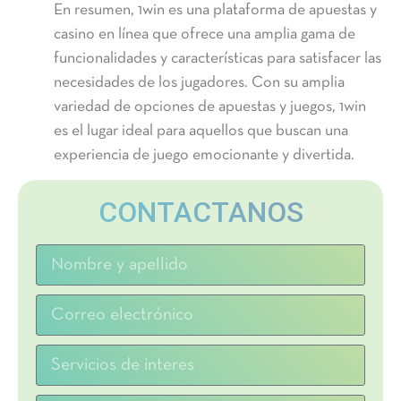
En resumen, 1win es una plataforma de apuestas y
casino en línea que ofrece una amplia gama de
funcionalidades y características para satisfacer las
necesidades de los jugadores. Con su amplia
variedad de opciones de apuestas y juegos, 1win
es el lugar ideal para aquellos que buscan una
experiencia de juego emocionante y divertida.
CONTACTANOS