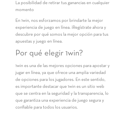
La posibilidad de retirar tus ganancias en cualquier
momento
En 1win, nos esforzamos por brindarte la mejor
experiencia de juego en línea. ¡Regístrate ahora y
descubre por qué somos la mejor opción para tus
apuestas y juego en línea.
Por qué elegir 1win?
1win es una de las mejores opciones para apostar y
jugar en línea, ya que ofrece una amplia variedad
de opciones para los jugadores. En este sentido,
es importante destacar que 1win es un sitio web
que se centra en la seguridad y la transparencia, lo
que garantiza una experiencia de juego segura y
confiable para todos los usuarios.