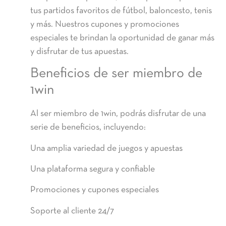
tus partidos favoritos de fútbol, baloncesto, tenis
y más. Nuestros cupones y promociones
especiales te brindan la oportunidad de ganar más
y disfrutar de tus apuestas.
Beneficios de ser miembro de
1win
Al ser miembro de 1win, podrás disfrutar de una
serie de beneficios, incluyendo:
Una amplia variedad de juegos y apuestas
Una plataforma segura y confiable
Promociones y cupones especiales
Soporte al cliente 24/7