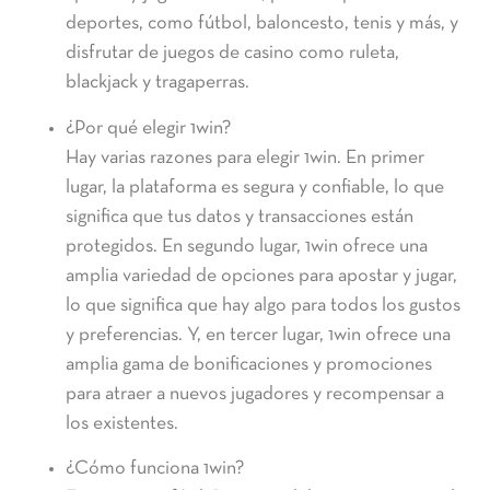
deportes, como fútbol, baloncesto, tenis y más, y
disfrutar de juegos de casino como ruleta,
blackjack y tragaperras.
¿Por qué elegir 1win?
Hay varias razones para elegir 1win. En primer
lugar, la plataforma es segura y confiable, lo que
significa que tus datos y transacciones están
protegidos. En segundo lugar, 1win ofrece una
amplia variedad de opciones para apostar y jugar,
lo que significa que hay algo para todos los gustos
y preferencias. Y, en tercer lugar, 1win ofrece una
amplia gama de bonificaciones y promociones
para atraer a nuevos jugadores y recompensar a
los existentes.
¿Cómo funciona 1win?