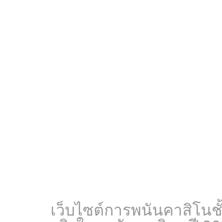
เว็บไซต์การพนันคาสิโนชั