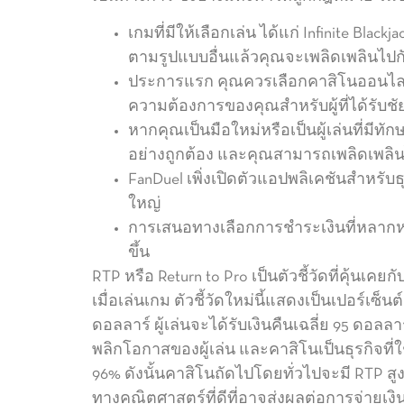
เกมที่มีให้เลือกเล่น ได้แก่ Infinite Blac
ตามรูปแบบอื่นแล้วคุณจะเพลิดเพลินไปกั
ประการแรก คุณควรเลือกคาสิโนออนไลน์ที
ความต้องการของคุณสำหรับผู้ที่ได้รับช
หากคุณเป็นมือใหม่หรือเป็นผู้เล่นที่มีทักษะ
อย่างถูกต้อง และคุณสามารถเพลิดเพลิน
FanDuel เพิ่งเปิดตัวแอปพลิเคชันสำหรั
ใหญ่
การเสนอทางเลือกการชำระเงินที่หลาก
ขึ้น
RTP หรือ Return to Pro เป็นตัวชี้วัดที่คุ้
เมื่อเล่นเกม ตัวชี้วัดใหม่นี้แสดงเป็นเปอร์เซ
ดอลลาร์ ผู้เล่นจะได้รับเงินคืนเฉลี่ย 95 ดอลล
พลิกโอกาสของผู้เล่น และคาสิโนเป็นธุรกิจที่ใ
96% ดังนั้นคาสิโนถัดไปโดยทั่วไปจะมี RTP สูงกว
ทางคณิตศาสตร์ที่ดีที่อาจส่งผลต่อการจ่ายเงิ