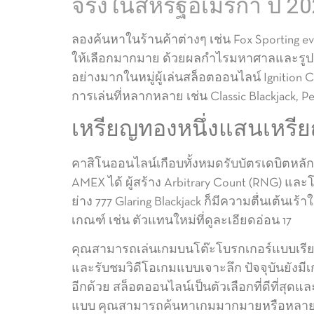
จริงในสหรัฐอเมริกา ปี 2
ลองค้นหาในร้านค้าต่างๆ เช่น Fox Sporting eve
ให้เลือกมากมาย ด้วยผลกำไรมหาศาลและรูปแบ
อย่างมากในหมู่ผู้เล่นสล็อตออนไลน์ Ignition
การเล่นที่หลากหลาย เช่น Classic Blackjack, Pe
เหรียญทองหนึ่งแสนเหรียญ
คาสิโนออนไลน์เกือบทั้งหมดรับบัตรเดบิตหลัก
AMEX ได้ ผู้สร้าง Arbitrary Count (RNG) แ
ย่าง 777 Glaring Blackjack ก็มีความตื่นเต้น
เกณฑ์ เช่น ตัวแทนใหม่ที่ดูละเอียดอ่อน 17
คุณสามารถเล่นเกมบนโต๊ะโบรกเกอร์แบบเรียล
และรับชมวิดีโอเกมแบบเจาะลึก ปัจจุบันยังม
อีกด้วย สล็อตออนไลน์เป็นตัวเลือกที่ดีที่สุด
แบบ คุณสามารถค้นหาเกมมากมายหรือหลายเกม