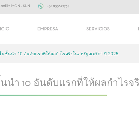
+56 935627734
10:00PM MON - SUN
ICIO
EMPRESA
SERVICIOS
โนชั้นนำ 10 อันดับแรกที่ให้ผลกำไรจริงในสหรัฐอเมริกา ปี 2025
้นนำ 10 อันดับแรกที่ให้ผลกำไรจร