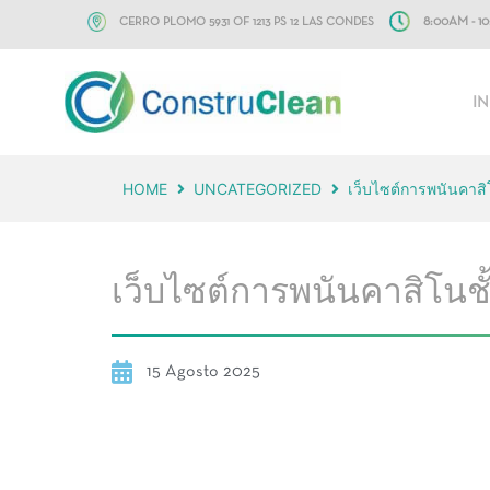
CERRO PLOMO 5931 OF 1213 PS 12 LAS CONDES
8:00AM - 
IN
HOME
UNCATEGORIZED
เว็บไซต์การพนันคาสิ
เว็บไซต์การพนันคาสิโนชั
15 Agosto 2025