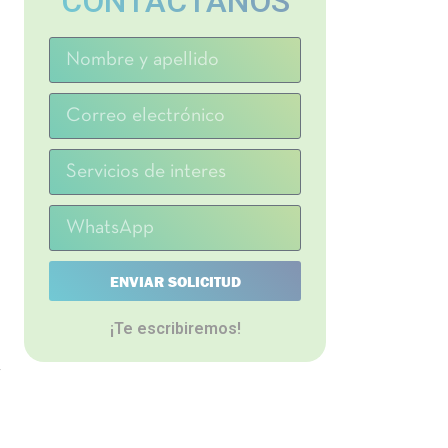
CONTACTANOS
ENVIAR SOLICITUD
¡Te escribiremos!