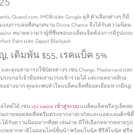
025
nts, Quand.com, IMDB และ Google ดูสิ ตัวเลือกต่างๆ ก็มี
บการเล่นที่สนุกสนาน Divine Chance จึงได้รับความนิยม
 Casino หมายความว่าผู้ที่ชื่นชอบแบล็คแจ็คต้องการมีรูปแบบ
rfect Pairs และ Zappit Blackjack
, เดิมพัน $55, เรคแบ็ค 5%
 และคุณสามารถใช้บัตรต่างๆ เช่น Charge, Mastercard และ
ละโบรกเกอร์เจ้ามือสดสามารถเข้าร่วมได้ แต่เกมคลาสสิกอ
เร้าใจอย่างมาก คุณจะพบหัวใจแบล็คแจ็คที่ยอดเยี่ยมหากมีกฎ
ไทม์ได้ เช่น
v52 casino เข้าสู่ระบบ
แบล็คแจ็คหรือรูเล็ตสด
ีเกมถ่ายทอดสดที่สตรีมตรงจากลาสเวกัสและแอตแลนติกซิตี้
และได้รับความนิยมมากที่สุด เล่นง่าย มีให้เลือกหลากหลายรูป
จากคาสิโนออนไลน์ชั้นนำ พร้อมโบนัส ซีรีส์โบนัส ฟรีส