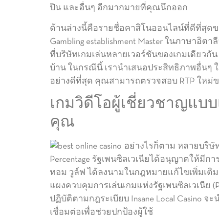
ปิน และอื่นๆ อีกมากมายที่คุณนึกออก
ด้านล่างนี้คือรายชื่อคาสิโนออนไลน์ที่ดีที่สุด
Gambling establishment Master ในภาษาอิตาลี
ที่บริษัทเกมเล่นหลายเวอร์ชันของเกมเดียวกัน
บ้าน ในกรณีนี้ เรานำเสนอประสิทธิภาพอื่นๆ ในเ
อย่างดีที่สุด คุณสามารถตรวจสอบ RTP ใหม่ข
เกมวิดีโอผู้เชี่ยวชาญแบบ
คุณ
อย่างไรก็ตาม หลายบริษั
Percentage รัฐเพนซิลเวเนียได้อนุญาตให้มีก
ทอม วูล์ฟ ได้ลงนามในกฎหมายแก้ไขเพิ่มเติม
แผงควบคุมการเล่นเกมแห่งรัฐเพนซิลเวเนีย (P
ปฏิบัติตามกฎระเบียบ Insane Local Casin
เชื่อมต่อเพื่อช่วยปกป้องผู้ใช้