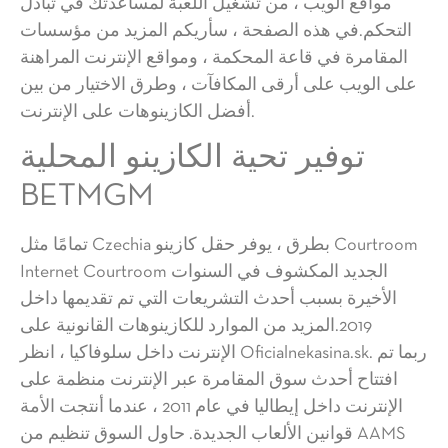
مواقع الويب ، من تشغيل اللعبة لمساعدتك في تبادل
التحكم.في هذه الصفحة ، سأريكم المزيد من مؤسسات
المقامرة في قاعة المحكمة ، ومواقع الإنترنت المراهنة
على الويب على أرقى المكافآت ، وطرق الاختيار من بين
أفضل الكازينوهات على الإنترنت.
توفير تحية الكازينو المحلية
BETMGM
تمامًا مثل Czechia بطرق ، يوفر حقل كازينو Courtroom
Internet Courtroom الجديد المكشوف في السنوات
الأخيرة بسبب أحدث التشريعات التي تم تقديمها داخل
2019.المزيد من الموارد للكازينوهات القانونية على
الإنترنت داخل سلوفاكيا ، انظر Oficialnekasina.sk. ربما تم
افتتاح أحدث سوق المقامرة عبر الإنترنت منظمة على
الإنترنت داخل إيطاليا في عام 2011 ، عندما أنتجت الأمة
قوانين الألعاب الجديدة. حاول السوق تنظيم من AAMS