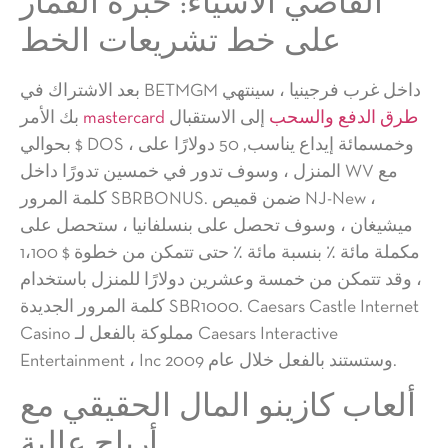
القاضي الأشياء: خبرة القمار
على خط تشريعات الخط
بعد الاشتراك في BETMGM داخل غرب فرجينيا ، سينتهي
mastercard طرق الدفع والسحب
إلى الاستقبال
بك الأمر
بحوالي $ DOS ، وخمسمائة إيداع يناسب, 50 دولارًا على
المنزل ، وسوف تدور في خمسين تدورًا داخل WV مع
كلمة المرور SBRBONUS. ضمن قميص NJ-New ،
ميشيغان ، وسوف تحصل على بنسلفانيا ، ستحصل على
مكملة مائة ٪ بنسبة مائة ٪ حتى تتمكن من خطوة $ 1،100
، وقد تتمكن من خمسة وعشرين دولارًا للمنزل باستخدام
كلمة المرور الجديدة SBR1000. Caesars Castle Internet
Casino مملوكة بالفعل لـ Caesars Interactive
Entertainment ، Inc وستستند بالفعل خلال عام 2009.
ألعاب كازينو المال الحقيقي مع
أرباح عالية