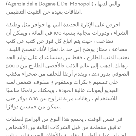
(Agenzia delle Dogane E Dei Monopoli) ، والتي لديها
اتفاقات بعيدة عن التثبيت التنظيمي.
احرص على الإثارة الجديدة التي لها حوافز مثل وظيفة
الشراء ، ودورات مجانية بنسبة 100 في المائة ، ويمكن أن
تضاعف ، حيث يتم اتباع كل فوز عن كثب عن كثب
مضاعف ممتاز يوضح إلى حد ما. نظرًا لأنك تتصفح الليلة ،
تجنب الذئب الطازج ، فقط من ستساعدك على توليد الحد
الأقصى الطازج من 5000x رهانك. اذهب إلى عالم الذئب
الصوفي يدور 243 ، ويقدم أرضًا للخلف من صحراء مكتئب
على تصميم 5 بكرات وستقوم 3 صفوف. تتضمن لعبة
الفيديو أيقونات عالية الجودة ، ويمكنك برنامجًا مناسبًا
للاستخدام ، رهانات مرنة تتراوح بين 0.10 دولار حتى
تتمكن من خمسين دولارًا.
في نفس الوقت ، يخضع هذا النوع من البرامج لعمليات
تدقيق منتظمة من قبل الشركات الثالثة بين الأشخاص
لضمان عدالة ألعاب المقامرة والأخلاق الجديدة لتوربينات