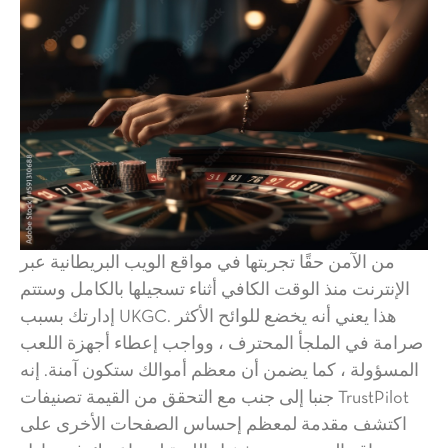
من الآمن حقًا تجربتها في مواقع الويب البريطانية عبر
الإنترنت منذ الوقت الكافي أثناء تسجيلها بالكامل وستتم
إدارتك بسبب UKGC. هذا يعني أنه يخضع للوائح الأكثر
صرامة في الملجأ المحترف ، وواجب إعطاء أجهزة اللعب
المسؤولة ، كما يضمن أن معظم أموالك ستكون آمنة. إنه
جنبا إلى جنب مع التحقق من القيمة تصنيفات TrustPilot
اكتشف مقدمة لمعظم إحساس الصفحات الأخرى على